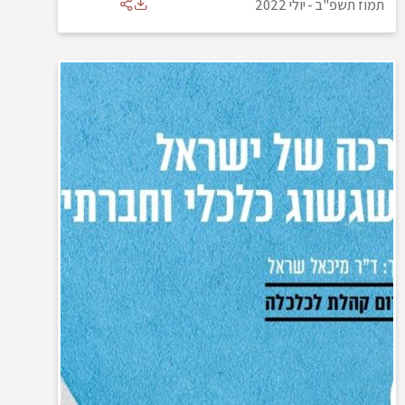
תמוז תשפ"ב
-
יולי 2022