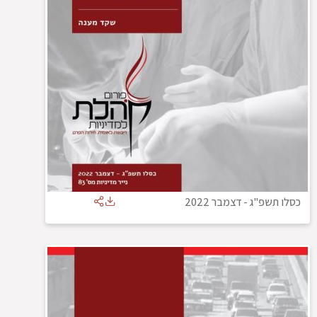
כסלו תשפ"ג
-
דצמבר 2022