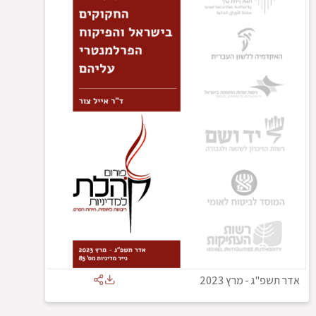
אדר תשפ"ג
-
מרץ 2023