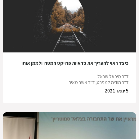
כיצד ראוי להעריך את כדאיות פרויקט המטרו ולממן אותו
ד"ר מיכאל שראל
ד"ר הודיה למפרט; ד"ר אשר מאיר
5 ינואר 2021