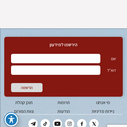
הירשמו למידעון
שם
דוא”ל
הרשמה
מי אנחנו
תרומות
תוכן קהלת
ניירות מדיניות
הודעות
צוות הפורום