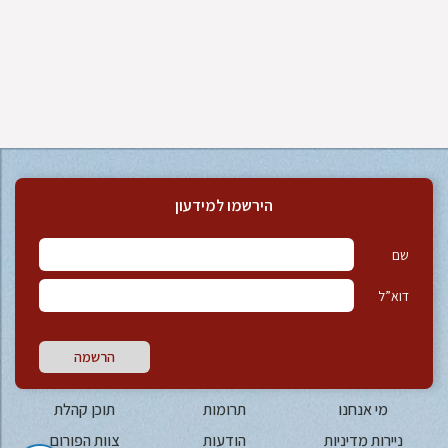
הירשמו למידעון
שם
דוא”ל
הרשמה
מי אנחנו
תרומות
תוכן קהלת
ניירות מדיניות
הודעות
צוות הפורום