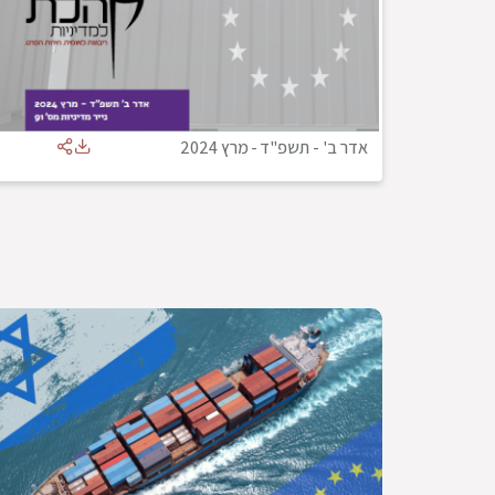
אדר ב' - תשפ"ד
-
מרץ 2024