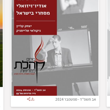
אב תשפ"ד
-
ספטמבר 2024
ד
י