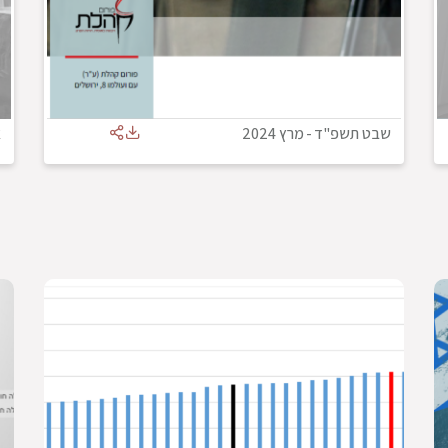
שבט תשפ"ד
-
מרץ 2024
א