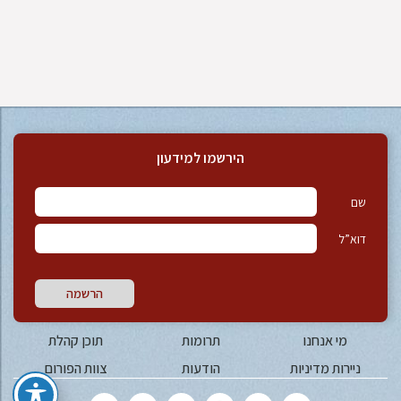
הירשמו למידעון
שם
דוא”ל
הרשמה
מי אנחנו
תרומות
תוכן קהלת
ניירות מדיניות
הודעות
צוות הפורום