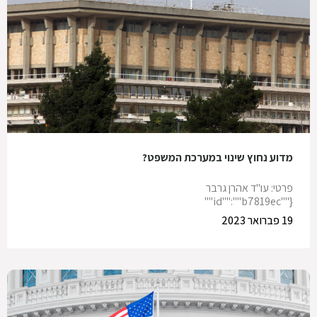
מדוע נחוץ שינוי במערכת המשפט?
פרטי: עו"ד אהרן גרבר
{""id"":""b7819ec""
19 פברואר 2023