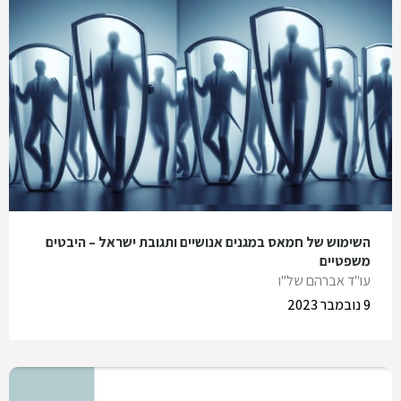
השימוש של חמאס במגנים אנושיים ותגובת ישראל – היבטים
משפטיים
עו"ד אברהם של"ו
9 נובמבר 2023