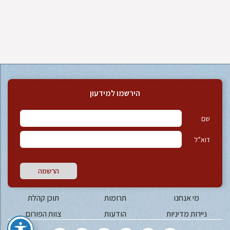
הירשמו למידעון
שם
דוא”ל
הרשמה
מי אנחנו
תרומות
תוכן קהלת
ניירות מדיניות
הודעות
צוות הפורום