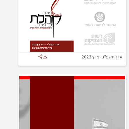
אדר תשפ"ג
-
מרץ 2023