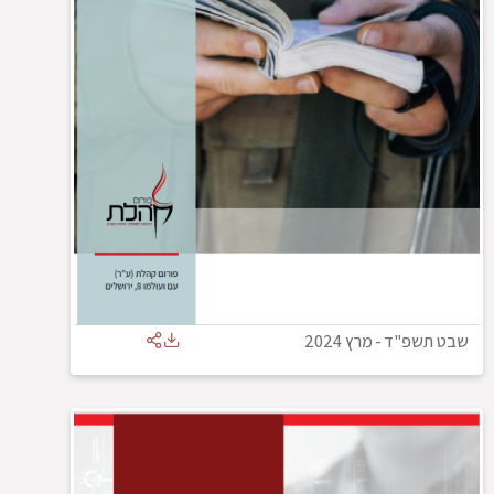
שבט תשפ"ד
-
מרץ 2024