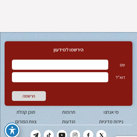
הירשמו למידעון
שם
דוא”ל
הרשמה
מי אנחנו
תרומות
תוכן קהלת
ניירות מדיניות
הודעות
צוות הפורום