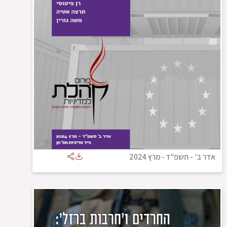
אדר ב' - תשפ"ד
-
מרץ 2024