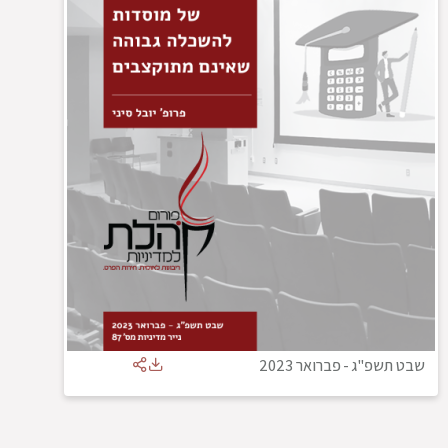
שבט תשפ"ג
-
פברואר 2023