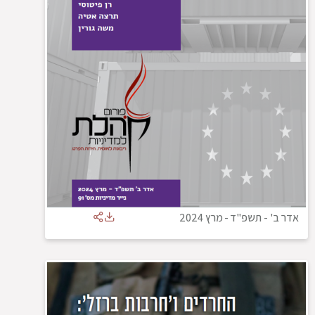
אדר ב' - תשפ"ד
-
מרץ 2024