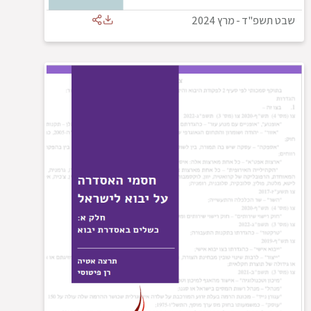
שבט תשפ"ד
-
מרץ 2024