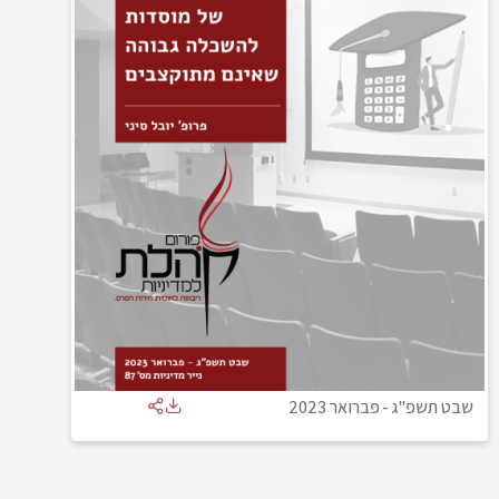
שבט תשפ"ג
-
פברואר 2023