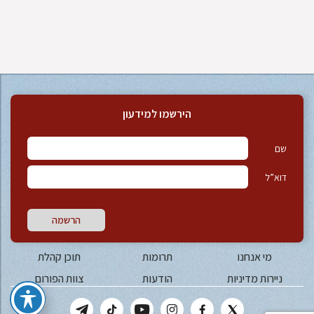
הירשמו למידעון
שם
דוא”ל
הרשמה
מי אנחנו
תרומות
תוכן קהלת
ניירות מדיניות
הודעות
צוות הפורום