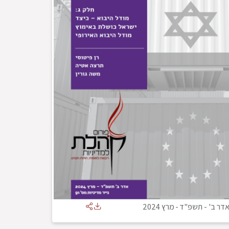
דר ב' - תשפ"ד
-
מרץ 2024