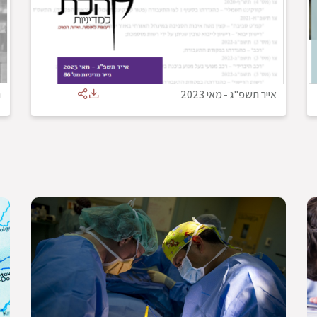
אייר תשפ"ג
-
מאי 2023
נ