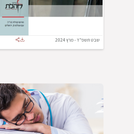
שבט תשפ"ד
-
מרץ 2024