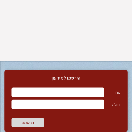
הירשמו למידעון
שם
דוא”ל
הרשמה