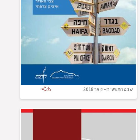
שבט התשע״ח
-
ינואר 2018