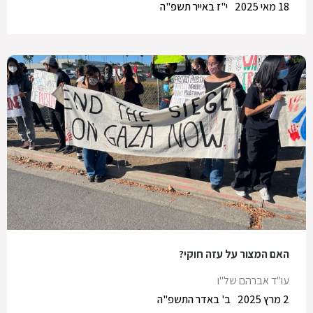
18 מאי 2025
י"ז באייר תשפ"ה
האם המצור על עזה חוקי?
עו"ד אברהם של"ו
2 מרץ 2025
ב' באדר התשפ"ה