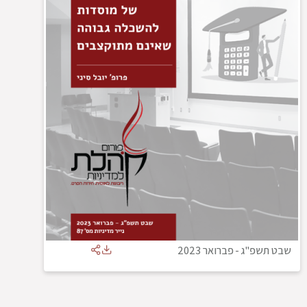
שבט תשפ"ג
-
פברואר 2023