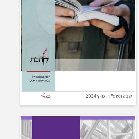
שבט תשפ"ד
-
מרץ 2024