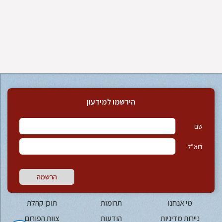
הירשמו למידעון
שם
דוא”ל
הרשמה
מי אנחנו
תרומות
תוכן קהלת
ניירות מדיניות
הודעות
צוות הפורום