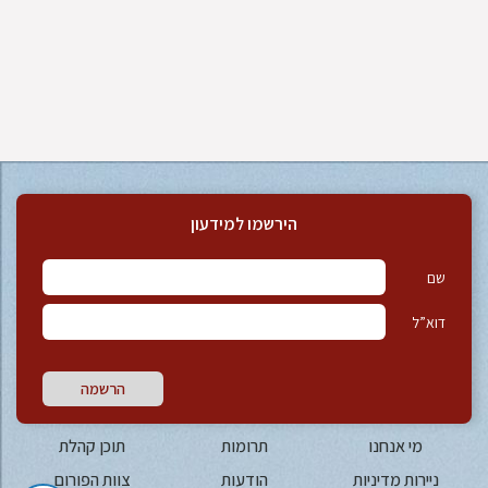
הירשמו למידעון
שם
דוא”ל
הרשמה
מי אנחנו
תרומות
תוכן קהלת
ניירות מדיניות
הודעות
צוות הפורום