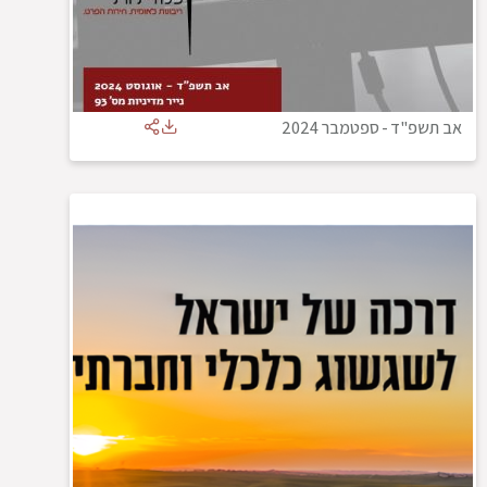
אב תשפ"ד
-
ספטמבר 2024