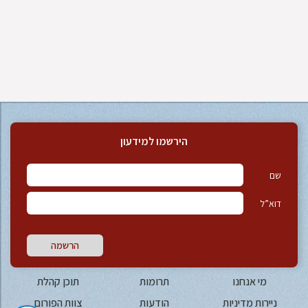
הירשמו למידעון
שם
דוא”ל
הרשמה
מי אנחנו
תרומות
תוכן קהלת
ניירות מדיניות
הודעות
צוות הפורום