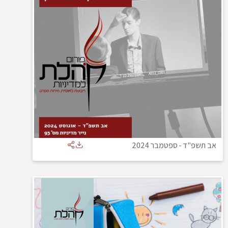
אב תשפ"ד
-
ספטמבר 2024