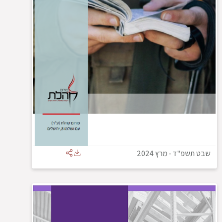
שבט תשפ"ד
-
מרץ 2024