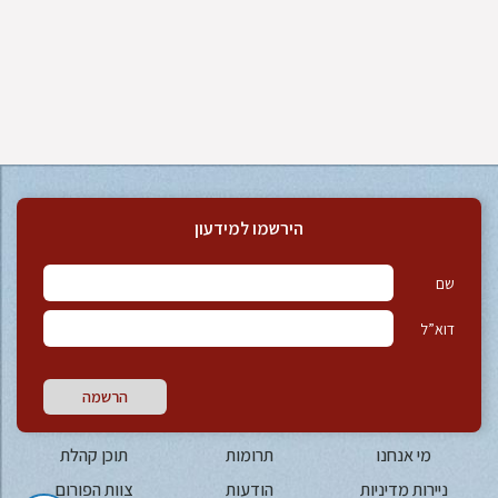
הירשמו למידעון
שם
דוא”ל
הרשמה
מי אנחנו
תרומות
תוכן קהלת
ניירות מדיניות
הודעות
צוות הפורום