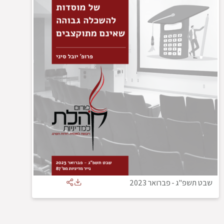
שבט תשפ"ג
-
פברואר 2023