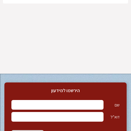
הירשמו למידעון
שם
דוא”ל