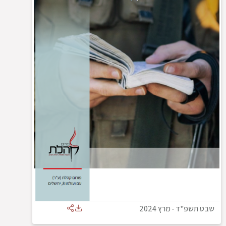
שבט תשפ"ד
-
מרץ 2024