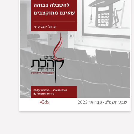
שבט תשפ"ג
-
פברואר 2023