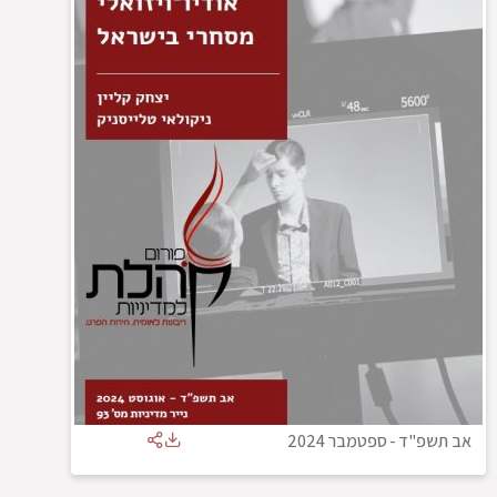
אב תשפ"ד
-
ספטמבר 2024