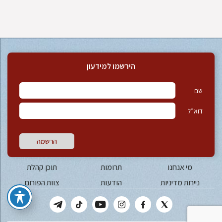
הירשמו למידעון
שם
דוא”ל
הרשמה
מי אנחנו
תרומות
תוכן קהלת
ניירות מדיניות
הודעות
צוות הפורום