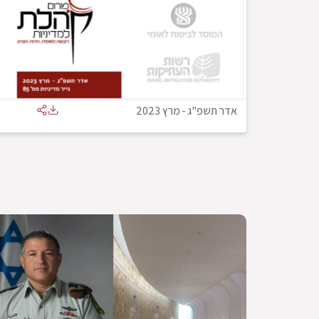
אדר תשפ"ג
-
מרץ 2023