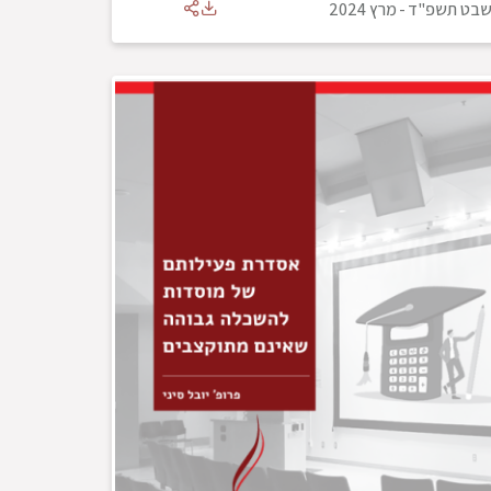
בט תשפ"ד
-
מרץ 2024