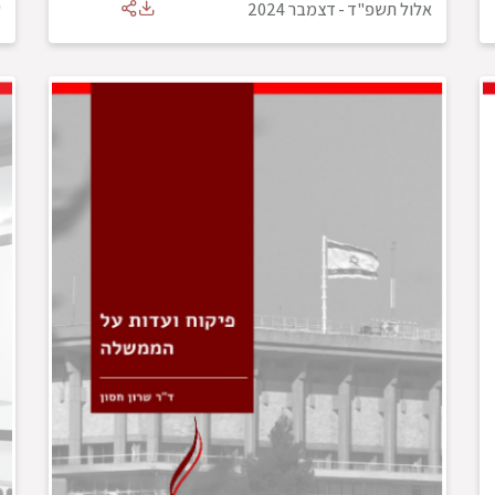
אלול תשפ"ד
-
דצמבר 2024
ש