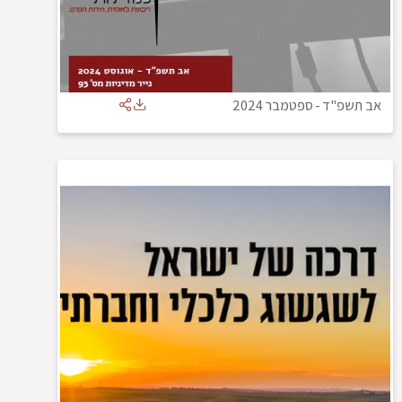
אב תשפ"ד
-
ספטמבר 2024