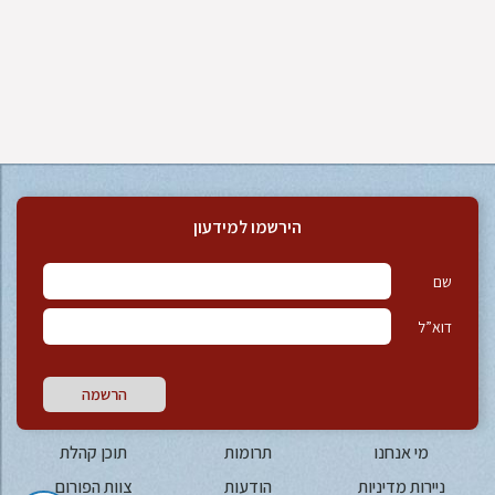
הירשמו למידעון
שם
דוא”ל
הרשמה
מי אנחנו
תרומות
תוכן קהלת
ניירות מדיניות
הודעות
צוות הפורום