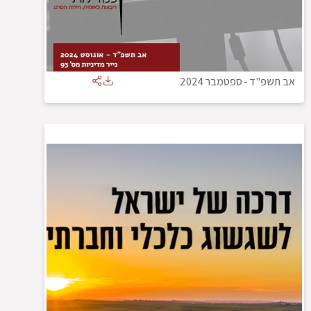
אב תשפ"ד
-
ספטמבר 2024