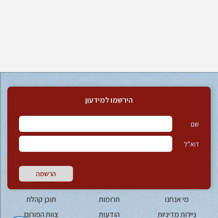
הירשמו למידעון
שם
דוא”ל
הרשמה
מי אנחנו
תרומות
תוכן קהלת
ניירות מדיניות
הודעות
צוות הפורום