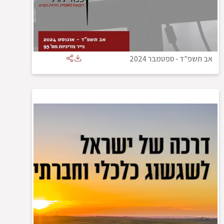
אב תשפ"ד
-
ספטמבר 2024