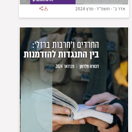
אדר ב' - תשפ"ד
-
מרץ 2024