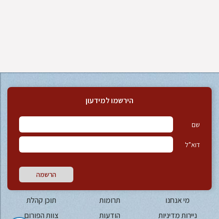
הירשמו למידעון
שם
דוא”ל
הרשמה
מי אנחנו
תרומות
תוכן קהלת
ניירות מדיניות
הודעות
צוות הפורום