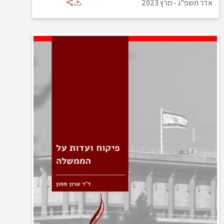
אדר תשפ"ג
-
מרץ 2023