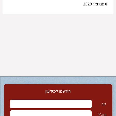
8 פברואר 2023
הירשמו למידעון
שם
דוא”ל