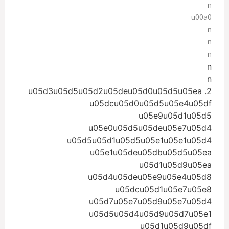
n
u00a0
n
n
n
n
n
2. u05d3u05d5u05d2u05deu05d0u05d5u05ea
u05dcu05d0u05d5u05e4u05df
u05e9u05d1u05d5
u05e0u05d5u05deu05e7u05d4
u05d5u05d1u05d5u05e1u05e1u05d4
u05e1u05deu05dbu05d5u05ea
u05d1u05d9u05ea
u05d4u05deu05e9u05e4u05d8
u05dcu05d1u05e7u05e8
u05d7u05e7u05d9u05e7u05d4
u05d5u05d4u05d9u05d7u05e1
u05d1u05d9u05df