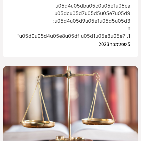
u05d4u05dbu05e0u05e1u05ea
u05dcu05d7u05d5u05e7u05d9
u05d4u05d9u05e1u05d5u05d3:
n
1. u05d0u05d4u05e8u05df u05d1u05e8u05e7"
5 ספטמבר 2023