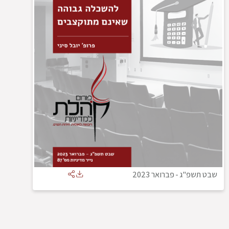
שבט תשפ"ג
-
פברואר 2023