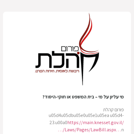
מי עליון על מי – בית המשפט או חוקי-היסוד?
פורום קהלת
u05d4u05dbu05e0u05e1u05ea u05d4-
23.u00a0
https://main.knesset.gov.il/
…/Laws/Pages/LawBill.aspx…
n