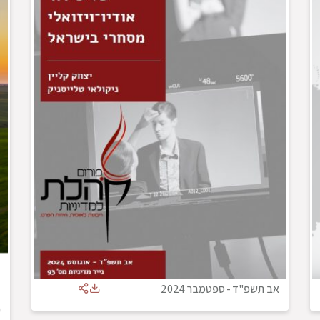
אב תשפ"ד
-
ספטמבר 2024
ד
י