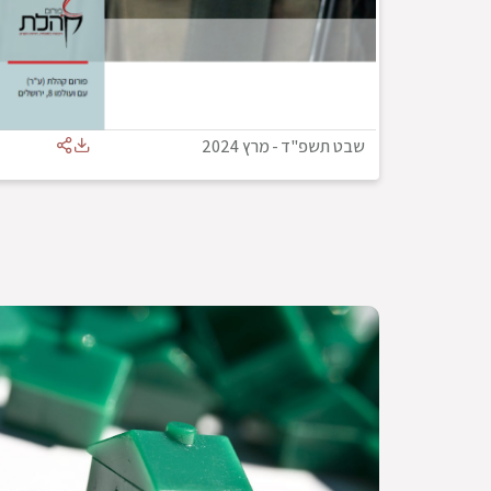
שבט תשפ"ד
-
מרץ 2024