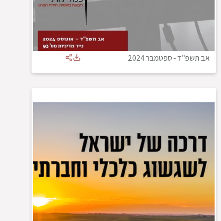
אב תשפ"ד
-
ספטמבר 2024