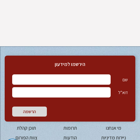
הירשמו למידעון
שם
דוא”ל
הרשמה
מי אנחנו
תרומות
תוכן קהלת
ניירות מדיניות
הודעות
צוות הפורום