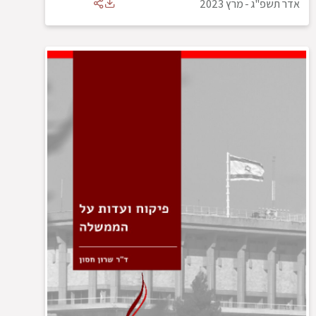
אדר תשפ"ג
-
מרץ 2023