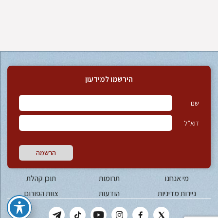
הירשמו למידעון
שם
דוא”ל
הרשמה
מי אנחנו
תרומות
תוכן קהלת
ניירות מדיניות
הודעות
צוות הפורום