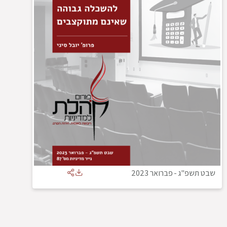
שבט תשפ"ג
-
פברואר 2023