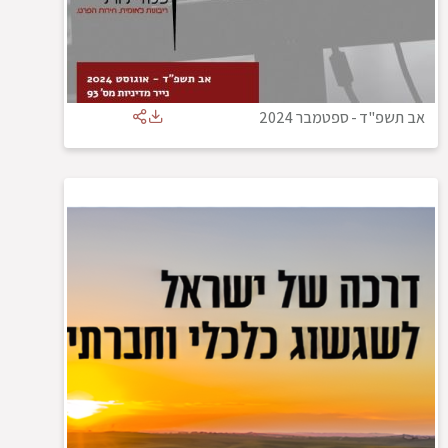
אב תשפ"ד
-
ספטמבר 2024