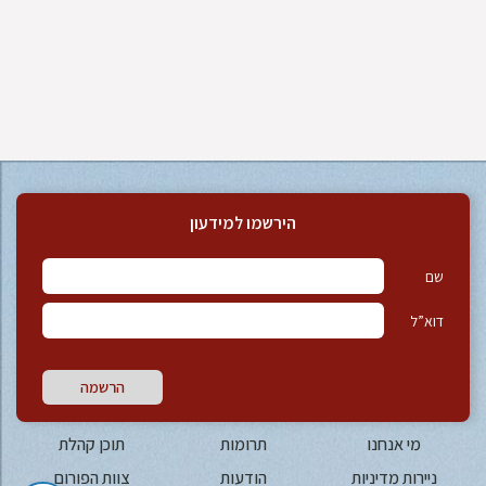
הירשמו למידעון
שם
דוא”ל
הרשמה
מי אנחנו
תרומות
תוכן קהלת
ניירות מדיניות
הודעות
צוות הפורום