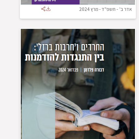
אדר ב' - תשפ"ד
-
מרץ 2024