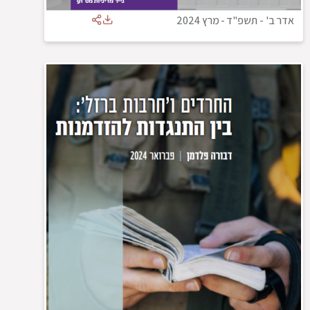
אדר ב' - תשפ"ד
-
מרץ 2024