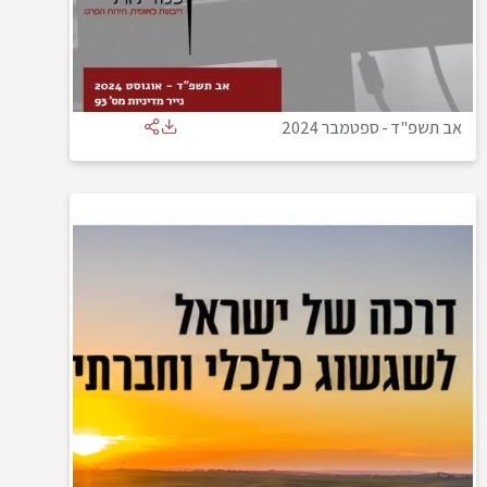
אב תשפ"ד
-
ספטמבר 2024