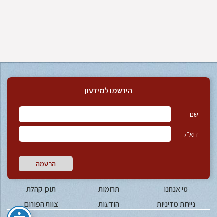
הירשמו למידעון
שם
דוא”ל
הרשמה
מי אנחנו
תרומות
תוכן קהלת
ניירות מדיניות
הודעות
צוות הפורום