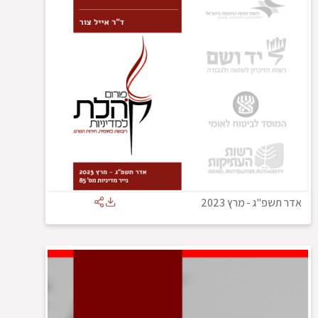
אדר תשפ"ג
-
מרץ 2023