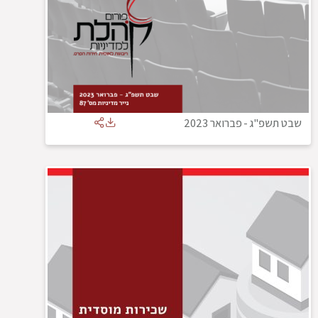
שבט תשפ"ג
-
פברואר 2023