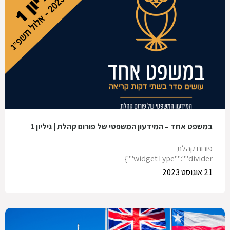
במשפט אחד – המידעון המשפטי של פורום קהלת | גיליון 1
פורום קהלת
widgetType"":""divider""}
21 אוגוסט 2023