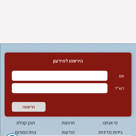
הירשמו למידעון
שם
דוא”ל
הרשמה
מי אנחנו
תרומות
תוכן קהלת
ניירות מדיניות
הודעות
צוות הפורום