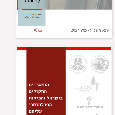
שבט תשפ"ד
-
מרץ 2024