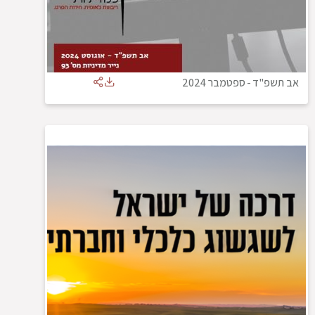
אב תשפ"ד
-
ספטמבר 2024