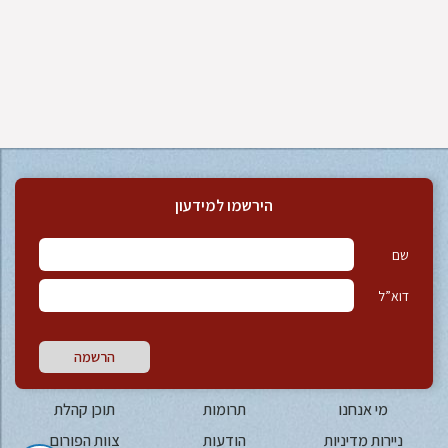
הירשמו למידעון
שם
דוא”ל
הרשמה
מי אנחנו
תרומות
תוכן קהלת
ניירות מדיניות
הודעות
צוות הפורום