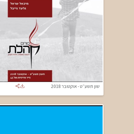
שון תשע״ט
-
אוקטובר 2018