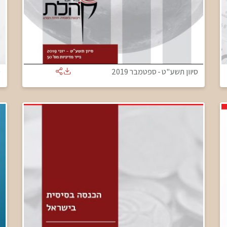
סיוון תשע"ט
-
ספטמבר 2019
ט