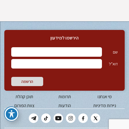
הירשמו למידעון
שם
דוא”ל
הרשמה
מי אנחנו
תרומות
תוכן קהלת
ניירות מדיניות
הודעות
צוות הפורום