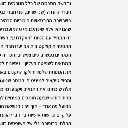
חברי הוועדה (שני שרים, שני חברי כנס
בשרשרת התבטאויות פומביות הבהירו ה
שהם יהיו אלא שיכתיבו מי מהמועמדים 
זה התחיל עם הנחת "האקדח על השול
התפטרות קולקטיבית אם יעזו חברי ה
המסרים נעשו בוטים ואישיים: הכרזה 
המתאים לשפיטה בעליון"; ניסיונות לק
את המפתח שלפיו יחולקו התקנים בא
והפוליטיקאים למינימום. המסר שמעבי
אלה שיכתיבו את התנאים ויקבעו מי מ
החוק דורש שבעה תומכים במינויים ל
בפועל פה אחד – תוך ייצוג הנשיאה ה
על קיום פגישות אישיות בין חברי הוו
הבלתי פרופורציונלי של השופטים בווע