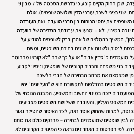
נדרשת הסכמה של כלל הגורמים בוועדה, שכן החוק הקיים קובע כי נדרשת הסכמה של 7 מבין 9
ת, שני נציגי לשכת עורכי הדין ושלושה שופטים). אולם
שופטים את יחסי הכוחות בין חברי הוועדה, ואת העובדה
יזכה במינוי, ולא – ימנעו את עבודתה הסדירה של הוועדה.
חן", המשיך בהמלצה של אהרן ברק לשופטים להודיע על
כנסת לנסות ולשנות את שיטת בחירת השופטים, ומשם
על מועמדים כ"סדין אדום" או על כך שהם "לא קורצו מהחומר
ידום בני משפחה וחברים קרובים של שופטים; וניסיון לקבוע
ופן שמצמצם את מרחב הבחירה של חברי הלשכה
רים השופטים בהדלפות לתקשורת הוא ש"העליונים" יהיו
המועמדים יזכה במינוי החשוב והמשפיע. המבנה הנוכחי של
בית המשפט העליון, והעובדה ששלושת השופטים מצביעים
נכנסת, למרות שהחוק אוסר זאת, לצד האיסור שהטילה נאור
עדה לבין שופטים שמועמדים לבחירה – מחזקים כולם את כוחם
דה. לפי הפרסומים האחרונים נראה כי המינויים הקרובים לא