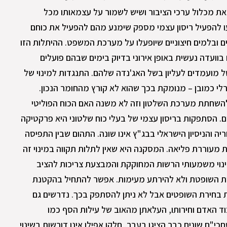
 את מכלול ערכי הציבור ושיש לשמור על עצמאותו מכל
ו להפעיל ריסון עצמי מספק שימנע מהם להפעיל את כוחם
ים ובלמים חיצוניים שיופעלו על מערכת המשפט. ההיתלות הזו
וועדה נעשית באופן אירוני בדיוק בימים שבהם פועלים
מועמדים לעליון בשל האג'נדה שלהם. התנגדות למינוי של
רלי כמובן – מנומקת בכך שהוא לא קורץ מהחומר הנכון.
 להשחתת מערכת השלטון וזה לא משנה האם הכוח הפוליטי
ם. הסתפקות בריסון עצמי של בעלי כוח שלטוני היא פרקטיקה
 והניסיון הישראלי בבג"ץ אינו שונה. התהום שבין התפיסה
 מעוררת פליאה. המסקנה היא שאין לתלות תקווה במינוי זה
ינוי משמעותי הרשות המחוקקת והמבצעת צריכות להציב
שות השופטת ולא להירתע מעימות. אפשר להתחיל בהקטנת
ת בחירת השופטים אבל לא ניתן להסתפק בכך. נדרשים גם
ד האדם וחירותו, העלאתן מהאוב של עילות הסף כמו
י"ם שונים כבר הציגו בעבר, חלקן אפילו אינן דורשות בשינוי