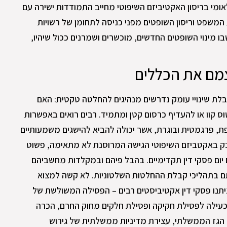
הלאומי בריסון האקטיביזם השיפוטי מחייב התמודדות ישירה עם
 המשפט וריסון השופטים מפני כניסה לתחומן של רשויות
ו מינוי השופטים החדשים, מוכשרים ושמרנים ככול שיהיו,
מם את הכללים
להובלת שינויי עומק נדרשים מנהיגים להחלטה טקטית: האם
 קוו או להעדיף כרסום קטן ומתמיד. רבים רואים באפשרות
דפת, פרגמטית ובוגרת, אשר יכולה להביא להישגים משמעותיים
בק באקטביזם השיפוטי הגישה המרוסנת לא מתאימה, פשוט
ום יום פסקי דין תקדימיים. בהבל פיהם ובמקלדות מחשביהם
ם בתהליכי קבלת ההחלטות השלטוניות. לא קשה למצוא
ניתנו פסקי דין אקטיביסטים רבים – הפסילה המשולשת של
כעילה לפסילת חקיקה ופסילת חלקים מחוק החרם, הכרה
הגז הממשלתי, עצירת מדיניות ממשלתית של גירוש