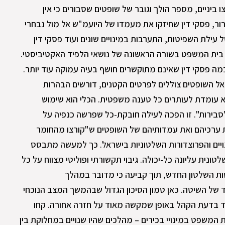
ביניים, מספר הולך וגובר של שופטים שסבורים כי אין
ר, פסקי דין שחיזקו את מעמדו של היועמ"ש אל מול נבחרי
עילת השפיטות, התערבות במינויים שונים ועוד פסקי דין
בית המשפט בשורה הראשונה של נושאי הלפיד האקטיביסטי.
ה פסקי דין שאינם מתוקשרים חושף בעיה עמוקה עוד יותר.
ל השופטים צוללים לפרטים הקטנים, דורשים הבהרות
 עומדת לעותרים כל טענה משפטית. הכלי הוא שימוש
סבירות". זו הפכה לעילה חובקת-כל שפרשה כנפיה על
ערכיהם ואת עמדותיהם של השופטים ש"קורצו מהחומר
נויים והפרוצדורות השלטוניות בישראל. כך למעשה מתבסס
ית עליונה כל-יכולה. גיבוי תקשורתי ופוליטי מצווח על כל
ות השלטון החדש, תוך קביעה כי מדובר במהלך
 של השיטה. כאן טמון הסיכון הגדול שבהמשך המצב הנוכחי
יד בדעת הקהל באופן שמקשה מאוד על חזרה אחורה. קחו
משפט במינויי בכירים – מהלכים שהיו שנויים במחלוקת בין