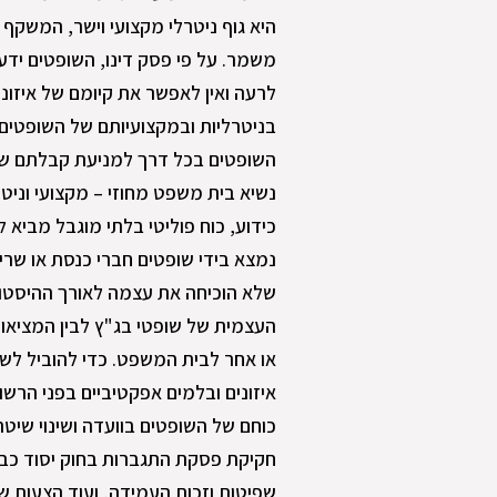
היא גוף ניטרלי מקצועי וישר, המשקף
משמר. על פי פסק דינו, השופטים ידע
לרעה ואין לאפשר את קיומם של איזונ
בניטרליות ובמקצועיותם של השופטים ב
השופטים בכל דרך למניעת קבלתם של 
נשיא בית משפט מחוזי – מקצועי וניט
כידוע, כוח פוליטי בלתי מוגבל מביא
נמצא בידי שופטים חברי כנסת או שרי
שלא הוכיחה את עצמה לאורך ההיסטוריה
העצמית של שופטי בג"ץ לבין המציאות
או אחר לבית המשפט. כדי להוביל לש
איזונים ובלמים אפקטיביים בפני הר
כוחם של השופטים בוועדה ושינוי שיט
חקיקת פסקת התגברות בחוק יסוד כבו
שפיטות וזכות העמידה, ועוד הצעות שחכ