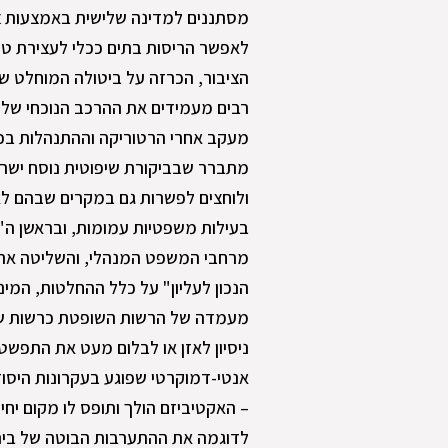
מסתננים למדינה שלישית באמצעות צו 
לאפשר הריסות בתים ככלי לעצירת טרו
הציבור, הכרזה על ביטולה המוחלט של 
רבים מעמידים את ההרכב הנוכחי של 
מעקב אחרי הרטוריקה וההתנהלות בכמ
מתברר שבביקורת שיפוטית נוסח ישרא
ולוחצים לפשרות גם במקרים שבהם לא
בעילות משפטיות עמומות, ובראשן ה"
מרחבי המשפט המנהלי, והשליטה את 
הנכון לעליון" על כלל ההחלטות, המי
מעמדה של הרשות השופטת כרשות שלטונ
ניסיון לאזן או לבלום מעט את התפשט
אנטי-דמוקרטי שפוגע בעקרונות היסוד
– האקטיביזם הולך ותופס לו מקום יח
לדוגמה את ההתערבות הבוטה של בית ה