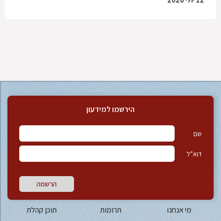
הירשמו למידעון
שם
דוא”ל
הרשמה
מי אנחנו
תרומות
תוכן קהלת