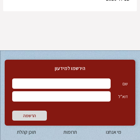
הירשמו למידעון
שם
דוא”ל
הרשמה
מי אנחנו
תרומות
תוכן קהלת