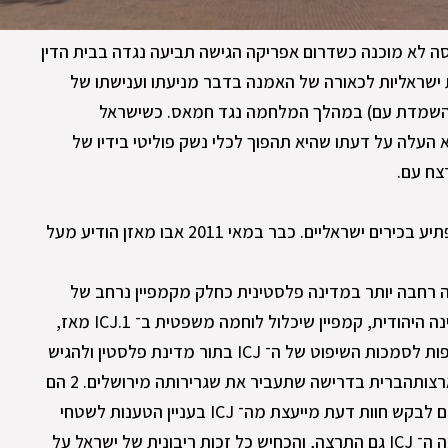
ראל נתפסה לא מוכנה כשדרום אפריקה הגישה תביעה נגדה בבית הדין
(ה־ ICJ ) בגין הפרות ישראליות לכאורה של האמנה בדבר מניעתו וענישתו של
השמדת עם) במהלך המלחמה נגד חמאס. כשישראל
ה בשנת 1950 , איש לא העלה על דעתו שהיא תהפוך לכלי נשק פוליטי בידיו של
צח עם.
אף על פי כן, האירוע לא היה צריך להפתיע בכירים ישראליים. כבר במאי 2011 אבו מאזן הודיע מעל
רה רחבה יותר במדינה פלסטינית כחלק מקמפיין נרחב של
לוחמה דיפלומטית וכלכלית נגד המדינה היהודית, קמפיין שיכלול לוחמה משפטית ב־ 1.ICJ מאז,
הפלסטינים הספיקו להכריז על הצטרפות לסמכות השיפוט של ה־ ICJ בתור מדינת פלסטין ולהגיש
תביעה, שעודנה תלויה ועומדת, נגד ארצותהברית בדרישה שתעביר את שגרירותה מירושלים. 2 הם
גם דחפו את העצרת הכללית של האו"ם לבקש חוות דעת מייעצת מה־ ICJ בעניין הטענות לשטחי
יהודה, שומרון, ירושלים ועזה, ולאחרונה ה־ ICJ גם התרצה, והכחיש כל זכות ריבונית של ישראל על