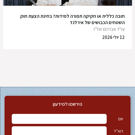
חובה כללית או חקיקה תפורה למידות? בחינת הצעת חוק
השטחים הכבושים של אירלנד
עו"ד אברהם של"ו
12 יולי 2026
הירשמו למידעון
שם
דוא”ל