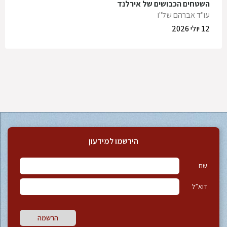
השטחים הכבושים של אירלנד
עו"ד אברהם של"ו
12 יולי 2026
הירשמו למידעון
שם
דוא”ל
הרשמה