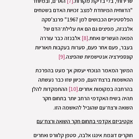
שרירותי, בלי בדיקת מקורות.
[7]
האו"ם, ובמיוחד
"הדווחית המיוחדת למצב זכויות האדם בשטחים
הפלסטיניים הכבושים למן 1967" פרנצ'סקה
אלבנזה, מפיצים גם הם את עלילת־הדם של
המאה העשרים ואחת.
[8]
אלבנזה כבר עוררה
בעבר, פעם אחר פעם, סערות בעקבות תאוריות
קונספירציה אנטישמיות שהפיצה.
[9]
המשך המאמר הנוכחי יעסוק אך מעט בהפרכת
ההאשמות ברצח־העם, מכיוון שזו כבר נעשתה
בהרחבה במקומות אחרים.
[10]
ההתמקדות להלן
תהיה בשיח האקדמי הרחב יותר בתחום חקר
השואה ורצח־עם שהוביל להאשמה הזו.
אקטיביזם אקדמי בתחום חקר השואה ורצח־עם
חוקרים דוגמת אינגו אלבה, סטפן קלוורס ואחרים