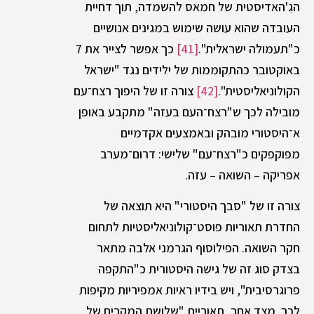
הגִ'האדיסטית של חמאס להשמדה, תוך דחיית
העובדה שהוא עושה שימוש במגינים אנושיים
כ"תעמולה ישראלית".
[41]
כך אפשר לצייר את 7
באוקטובר כהתקוממות של ילידים נגד "ישראל
הקולוניאליסטית".
[42]
צורה זו של היפוך רצח־עם
מובילה לכך ש"רצח־העם בעזה" מתקבע באופן
א־היסטורי מובהק ובאמצעים אקדמיים
מפוקפקים כ"רצח־עם" שלישי: דרום־מערב
אפריקה – השואה – עזה.
צורה זו של "סבך היסטורי" היא תוצאה של
החדרת תאוריות פוסט־קולוניאליסטיות לתחום
חקר השואה. הפילוסוף הגרמני אלבה מתאר
בצדק סוג זה של גישה היסטורית כ"התקפה
פרוגרסיבית", ויש בידיו ראיות אמפיריות מקיפות
לכך. מצד אחר, תאוריית "שלושת המקרים של