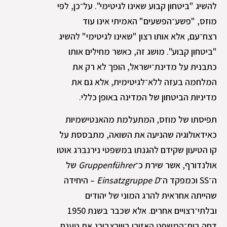
להשיג "ביטחון קבוע שאינו לגיטימי". על־כן, לפי
מוזס, "פשע־הפשעים" האמיתי אינו עוד
רצח־עם, אלא אותו רצון "שאינו לגיטימי" להשיג
"ביטחון קבוע". מושג זה, כאשר מחילים אותו
כתבנית על מדינת־ישראל, הופך לא רק את
המלחמה בעזה ללא־לגיטימית, אלא גם את
מדיניות הביטחון של המדינה באופן כללי.
תפיסתו של מוזס, המתעלמת מהאנטישמיות
כאידאולוגיה שהניעה את השואה, מתבססת על
קו הטיעון שקידם להגנתו במשפטי נירנברג אוטו
אולנדורף, אשר שירת כ־
Gruppenführer
של
ה־SS וכמפקד ה־
Einsatzgruppe D
– היחידה
שהייתה אחראית להרג המוני של יהודים
ובלתי־רצויים אחרים. אלא שכבר בשנת 1950
דחה בית־המשפט האזורי בווירצבורג את טענת