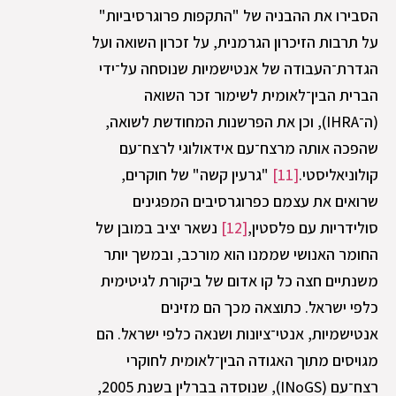
הסבירו את ההבניה של "התקפות פרוגרסיביות"
על תרבות הזיכרון הגרמנית, על זכרון השואה ועל
הגדרת־העבודה של אנטישמיות שנוסחה על־ידי
הברית הבין־לאומית לשימור זכר השואה
(ה־IHRA), וכן את הפרשנות המחודשת לשואה,
שהפכה אותה מרצח־עם אידאולוגי לרצח־עם
קולוניאליסטי.
[11]
"גרעין קשה" של חוקרים,
שרואים את עצמם כפרוגרסיבים המפגינים
סולידריות עם פלסטין,
[12]
נשאר יציב במובן של
החומר האנושי שממנו הוא מורכב, ובמשך יותר
משנתיים חצה כל קו אדום של ביקורת לגיטימית
כלפי ישראל. כתוצאה מכך הם מזינים
אנטישמיות, אנטי־ציונות ושנאה כלפי ישראל. הם
מגויסים מתוך האגודה הבין־לאומית לחוקרי
רצח־עם (INoGS), שנוסדה בברלין בשנת 2005,