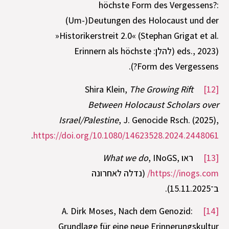
höchste Form des Vergessens?:
(Um-)Deutungen des Holocaust und der
»Historikerstreit 2.0« (Stephan Grigat et al.
eds., 2023) (להלן: Erinnern als höchste
Form des Vergessens?).
The Growing Rift
Shira Klein,
[12]
Between Holocaust Scholars over
Israel/Palestine
, J. Genocide Rsch. (2025),
.
https://doi.org/10.1080/14623528.2024.2448061
[13]
ראו
, INoGS,
What we do
https://inogs.com/
(נדלה לאחרונה
ב־15.11.2025).
A. Dirk Moses, Nach dem Genozid:
[14]
Grundlage für eine neue Erinnerungskultur