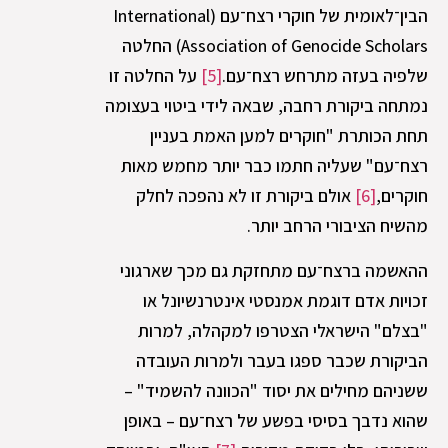
הבין־לאומית של חוקרי רצח־עם (International
Association of Genocide Scholars) החלטה
שלפיה בעזה מתרחש רצח־עם.
[5]
על החלטה זו
נמתחה ביקורת רחבה, שבאה לידי ביטוי בעצומה
תחת הכותרת "חוקרים למען האמת בעניין
רצח־עם" שעליה חתמו כבר יותר מחמש מאות
חוקרים,
[6]
אולם ביקורת זו לא נהפכה לחלק
מהשיח הציבורי הרחב יותר.
ההאשמה ברצח־עם מתחזקת גם מכך שארגוני
זכויות אדם דוגמת אמנסטי אינטרנשיונל או
"בצלם" הישראלי הצטרפו למקהלה, למרות
הביקורת שכבר ספגו בעבר ולמרות העובדה
ששניהם מחילים את יסוד "הכוונה להשמיד" –
שהוא נדבך בסיסי בפשע של רצח־עם – באופן