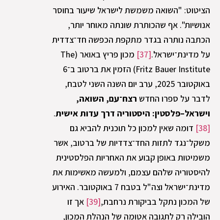
הציטוט: "השואה משמשת לישראל שיעור בחוסר
אנושיות". אף שהכותרת שונתה מאוחר יותר,
הכתבה נותרה בגדר מתקפת הכפשה חד־צדדית
על מדינת־ישראל.
[37]
מכון פריץ באואר (The
Fritz Bauer Institute) הזמין את ברטוב ב־6
באוקטובר 2025, ערב יום השנה השני לטבח,
לדבר על ספרו החדש
רצח־עם, השואה,
וישראל–פלסטין: היסטוריה דרך עדות אישית
.
[38]
דומה שאין למכון כל תוכנית להביא גם
משקל־נגד לתזות החד־צדדיות של ברטוב, אשר
משמיטות באופן קבוע את האחריות הפלסטינית
להיסטוריה שלהם עצמם, ולמעשה מאשימות את
מדינת־ישראל וצה"ל בטבח 7 באוקטובר. האירוע
של המכון נתקל בביקורת נרחבת,
[39]
אך זו
הובילה רק לתגובה אטומה של הנהלת המכון,