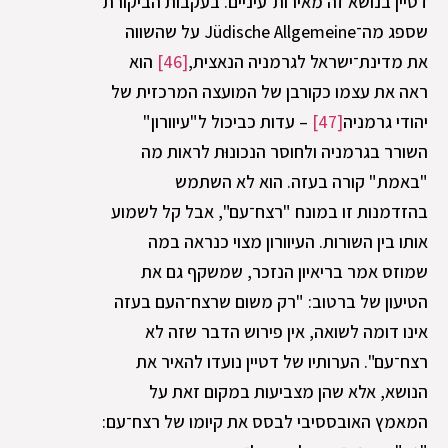
דטיין בנושא זה מאירות־עיניים. בעקבות הביקורת
שספג מה־Jüdische Allgemeine על שהשווה
את מדינת־ישראל לגרמניה הנאצית,
[46]
הוא
ראה את עצמו כקורבן של המועצה המרכזית של
יהודי גרמניה
[47]
– עדות כביכול ל"עיוורון"
השורר בגרמניה ולחוסר הנכונוּת לראות מה
"באמת" קורה בעזה. הוא לא השתמש
בהזדמנות זו במונח "רצח־עם", אבל קל לשמוע
אותו בין השורות. העיוורון מצוי כנראה במה
שמוזס אמר בריאיון הנזכר, שמשקף גם את
הטיעון של ברטוב: "רק משום שרצח־העם בעזה
אינו דומה לשואה, אין פירוש הדבר שזה לא
רצח־עם". הערותיו של דטיין נועדו להאיר את
הנושא, אלא שהן מצביעות במקום זאת על
המאמץ האובססיבי לבסס את קיומו של רצח־עם: