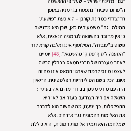
"גם" מדינת־ישראל – שעל־פי ההאשמה
ה"פרוגרסיבית" נתפסת בגרמניה באופן
חד־צדדי כמדינת קורבן – היא כעת "פושעת".
המילה "גם" משמעותית כאן, שכן היא מדגישה
כי אין מדובר בהשוואה לגרמניה הנאצית, אלא
פשוט ב"עובדה". הפילוסוף אינגו אלבה קורא לזה
"הטענה ל'סוף־פסוק' מהשמאל".
[48]
יומיים
לאחר מעצרם של חברי חמאס בברלין הרשה
לעצמו מוזס לרמוז שארגון חמאס אינו מהווה
איום. הכל בשם הסולידריות הפלסטינית. הריאיון
הזה עם מוזס מסמן בבירור מה נראה בעתיד:
השאלה אם היה רצח־עם בעזה אם לאו היא
התפלפלות, כך יטענו; מה שחשוב הוא לדברר
את האלימות ההמונית נגד אזרחים. אלא
שמלחמה היא תמיד אלימות המונית, והיא כוללת