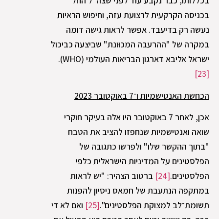
בכללותו, כבר נקבע עוד לפני שצה"ל החל
בכניסה הקרקעית לרצועת עזה, וחיפוש הראיות
נעשה רק בדיעבד. אפשר לראות גישה דומה
במקרה של "ההרעבה המכוּונת" שביצעה כביכול
ישראל אליבא דארגון הבריאות העולמי (WHO).
[23]
הכחשת האנטישמיות ו־7 באוקטובר 2023
אכן, לאחר 7 באוקטובר היו אלה בעיקר חוקרי
שואה ואנטישמיות שנחפזו להציב את הטבח
"בתוך ההקשר שלו" ולפרשו כתגובה של
הפלסטינים על המדיניות הישראלית כלפי
הפלסטינים.
[24]
ברטוב הצהיר: "יש לראות
במתקפה הנתעבת של חמאס ניסיון להפנות
תשומת־לב למצוקת הפלסטינים".
[25]
ואם לא די