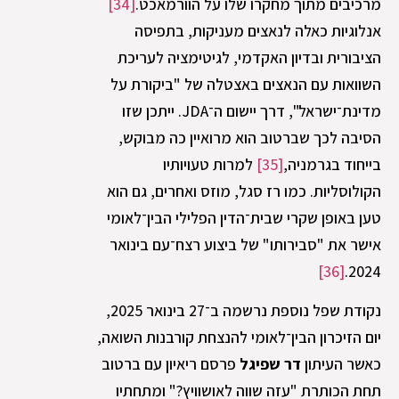
מרכיבים מתוך מחקרו שלו על הוורמאכט.
[34]
אנלוגיות כאלה לנאצים מעניקות, בתפיסה
הציבורית ובדיון האקדמי, לגיטימציה לעריכת
השוואות עם הנאצים באצטלה של "ביקורת על
מדינת־ישראל", דרך יישום ה־JDA. ייתכן שזו
הסיבה לכך שברטוב הוא מרואיין כה מבוקש,
בייחוד בגרמניה,
[35]
למרות טעויותיו
הקולוסליות. כמו רז סגל, מוזס ואחרים, גם הוא
טען באופן שקרי שבית־הדין הפלילי הבין־לאומי
אישר את "סבירותו" של ביצוע רצח־עם בינואר
[36]
2024.
נקודת שפל נוספת נרשמה ב־27 בינואר 2025,
יום הזיכרון הבין־לאומי להנצחת קורבנות השואה
,
כאשר העיתון
דר שפיגל
פרסם ריאיון עם ברטוב
תחת הכותרת "עזה שווה לאושוויץ?" ומתחתיו