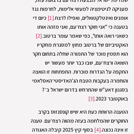
מעניקה לגיטימציה למעשי אלימות, לחרמות נגד
אומנים ואינטלקטואלים, ואפילו לרצח.
[1]
כיום די
בטענה כי "אני חוקר רצח־עם, ואני מזהה אותו
כשאני רואה אותו", כפי שאמר עומר ברטוב.
[2]
האקטיביזם של ברטוב מחוץ למסגרת מחקריו
הוא תסמין מוכר של התמורה שחלה בתחום חקר
השואה ורצח־עם, שבו כבר יותר מעשור יש
התקפה על הגדרות מוכרות. התפתחות זו הואצה
והוחמרה בעקבות הטבח הגִ'האדיסטי־האסלאמי
בסגנון דאע"ש שהתרחש בדרום ישראל ב־7
באוקטובר 2023.
[3]
הטענה הרווחת כעת היא שיש קונסנזוס בקרב
החוקרים שהמלחמה בעזה מהווה רצח־עם. טענה
זו אינה נכונה.
[4]
בסוף קיץ 2025 קיבלה האגודה