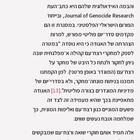
והבמה האידאולוגית שלהם היא כתב־העת
Journal of Genocide Research, ובייחוד
הפורום הישראלי־הפלסטיני. במסגרת זו הם
מקדמים סדר־יום פוליטי מפורש, למרות
הצהרתה של האגודה כי היא נוסדה "במטרה
לספק למחקרי רצח־עם קהילה א־מפלגתית שבה
ניתן לחקור ולנתח כל היבט של מחקר על
רצח־עם (המוגדר באופן פרטני). למן הקמתנו
תמכנו בניתוח מונחה־מחקר, ולא בסדרי־יום של
מדיניות המוגדרים בצורה פוליטית".
[13]
האגודה
מתאפיינת בכך שהיא מעמידה זה לצד זה
פשעים המוניים כגון רצח־עם ואלימות המונית, כך
שמלחמה וטבח נעשים שווים.
אלה תמיד אותם חוקרי שואה ורצח־עם שמבקשים