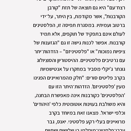
רצח־עם" היא גם תוצאה של תזת "קורבן
הקורבנות", אשר מקודמת, בין היתר, על־ידי
ברטוב ועמיתיו. במסגרת תפיסה זו, הפלסטינים
לעולם אינם בתפקיד של תוקפים, אלא תמיד
קורבנות. אפשר לכנות גישה זו גם "הגזענות של
ציפיות נמוכות" או "פלסטיניזם" – הזדהות־יתר
עם נרטיבים פלסטיניים. ההיסטוריון והסוציולוג
גונתר ג'יקלי מסביר במחקרו על אנטישמיות
בקרב פליטים סורים: "חלק מהמרואיינים הפגינו
מעין 'פלסטיניזם'. הזדהות־היתר הזו עם
'הפלסטינים' כקורבנות אינה מאפשרת הבחנה,
והיא משולבת בעוינות אוטומטית כלפי 'היהודים'
וכלפי ישראל. מצאנו זאת במיוחד בקרב
מרואיינים בעלי רקע פלסטיני. יאנס, גבר
ערבי־פלסטיני־מוסלמי בן שלושים ושתיים