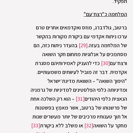
תפקיד.
המלחמה כ"רצח־עם"
ברטוב, גולדברג, מוזס ואקדמאים אחרים טרם
ערכו ניתוח אקדמי עם ביקורת מקורות בהקשר
של המלחמה בעזה.
[29]
בהעדר ניתוח כזה, הם
מסתמכים על אנלוגיות מתחום חקר השואה
ורצח־עם
[30]
כדי להעניק לאמירותיהם מסגרת
אקדמית. דבר זה מוביל לעיוותים משמעותיים.
"היפוך השואה" – השוואת מדינת־ישראל
ומדיניותה כלפי הפלסטינים למדיניות של גרמניה
הנאצית כלפי היהודים
[31]
– הוא רק השלכה אחת
של פרשנותו של ברטוב, אשר מאמֵץ בפשטנות
אל תוך טענותיו מרכיבים של יותר מעשרים שנות
מחקר על השואה
[32]
או משלב ללא ביקורת
[33]