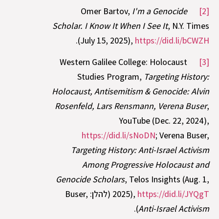
I'm a Genocide
Omer Bartov,
[2]
Scholar. I Know It When I See It
, N.Y. Times
.
(July 15, 2025),
https://did.li/bCWZH
Western Galilee College: Holocaust
[3]
Studies Program,
Targeting History:
Holocaust, Antisemitism & Genocide: Alvin
Rosenfeld, Lars Rensmann, Verena Buser
,
YouTube (Dec. 22, 2024),
https://did.li/sNoDN
; Verena Buser,
Targeting History: Anti-Israel Activism
Among Progressive Holocaust and
Genocide Scholars
, Telos Insights (Aug. 1,
https://did.li/JYQgT
2025),
(להלן: Buser,
).
Anti-Israel Activism