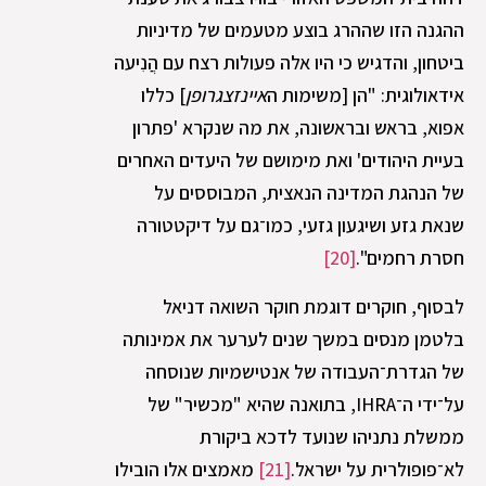
ההגנה הזו שההרג בוצע מטעמים של מדיניות
ביטחון, והדגיש כי היו אלה פעולות רצח עם הֲנִיעה
אידאולוגית: "הן [משימות ה
איינזצגרופן
] כללו
אפוא, בראש ובראשונה, את מה שנקרא 'פתרון
בעיית היהודים' ואת מימושם של היעדים האחרים
של הנהגת המדינה הנאצית, המבוססים על
שנאת גזע ושיגעון גזעי, כמו־גם על דיקטטורה
חסרת רחמים".
[20]
לבסוף, חוקרים דוגמת חוקר השואה דניאל
בלטמן מנסים במשך שנים לערער את אמינותה
של הגדרת־העבודה של אנטישמיות שנוסחה
על־ידי ה־IHRA, בתואנה שהיא "מכשיר" של
ממשלת נתניהו שנועד לדכא ביקורת
לא־פופולרית על ישראל.
[21]
מאמצים אלו הובילו