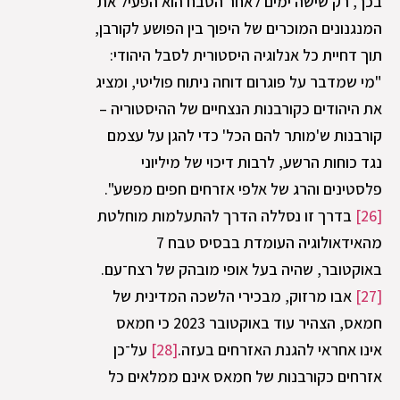
בכך, רק שישה ימים לאחר הטבח הוא הפעיל את
המנגנונים המוכרים של היפוך בין הפושע לקורבן,
תוך דחיית כל אנלוגיה היסטורית לסבל היהודי:
"מי שמדבר על פוגרום דוחה ניתוח פוליטי, ומציג
את היהודים כקורבנות הנצחיים של ההיסטוריה –
קורבנות ש'מותר להם הכל' כדי להגן על עצמם
נגד כוחות הרשע, לרבות דיכוי של מיליוני
פלסטינים והרג של אלפי אזרחים חפים מפשע".
[26]
בדרך זו נסללה הדרך להתעלמות מוחלטת
מהאידאולוגיה העומדת בבסיס טבח 7
באוקטובר, שהיה בעל אופי מובהק של רצח־עם.
[27]
אבו מרזוק, מבכירי הלשכה המדינית של
חמאס, הצהיר עוד באוקטובר 2023 כי חמאס
אינו אחראי להגנת האזרחים בעזה.
[28]
על־כן
אזרחים כקורבנות של חמאס אינם ממלאים כל