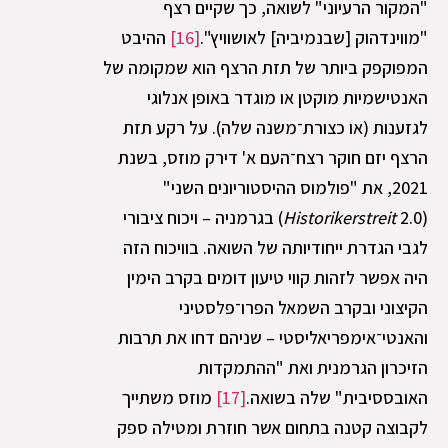
"המקור הרעיוני" לשואה, כך שקיים רצף
"מווינדהוק [שבנמיביה] לאושוויץ".
[16]
ההיבט
המפוקפק ביותר של תזת הרצף הוא שמקומה של
האנטישמיות מוקטן או מוגדר באופן אנלוגי
לגזענות (או כצורת־משנה שלה). על רקע תזת
הרצף יזם חוקר רצח־העם א' דירק מוזס, בשנת
2021, את "פולמוס ההיסטוריונים השני"
(
Historikerstreit
2.0) בגרמניה – ויכוח ציבורי
לגבי הגדרת ייחודיותה של השואה. בוויכוח הזה
היה אפשר לזהות קווי טיעון דומים בקרב הימין
הקיצוני ובקרב השמאל הפרו־פלסטיני
והאנטי־אימפריאליסטי – שניהם דחו את תרבות
הזיכרון הגרמנית ואת "ההתמקדות
האובססיבית" שלה בשואה.
[17]
מוזס משתייך
לקבוצה קטנה בתחום אשר חוזרת ומטילה ספק