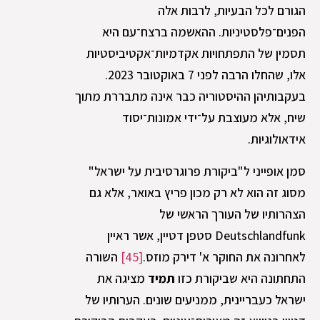
הגורם לכל הבעיות, לרבות אלה
הפנים־פלסטיניות. ההאשמה ברצח־עם היא
תסמין של התפתחויות אקדמיות־אקטיביסטיות
אלו, שהחלו הרבה לפני 7 באוקטובר 2023.
בעקבותיהן ההיסטוריה כבר אינה מתבררת מתוך
שיח, אלא מעוצבת על־ידי אמונות־יסוד
אידאולוגיות.
סמן אופייני ל"ביקורת פרוגרסיבית על ישראל"
מסוג זה הוא לא רק מכון פריץ באואר, אלא גם
הצהרותיו של העורך הראשי של
Deutschlandfunk סטפן דטיין, אשר ראיין
לאחרונה את החוקר א' דירק מוזס.
[45]
השורה
התחתונה היא שביקורת כזו
תמיד
מציגה את
ישראל כעבריינית, ממניעים שונים. הערותיו של