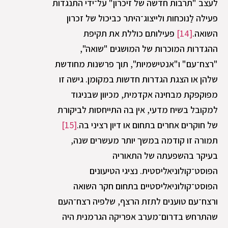
לעצב "תרבות חדשה של זיכרון" על־ידי התנגדות
פעילה לַנוכחות ולייצוג־היתר כביכול של זכרון
השואה.
[14]
פעילותם כוללת את תקיפת
ההגדרות המוכרות של המושגים "שואה",
"רצח־עם" ו"אנטישמיות", תוך פרשנות מחודשת
שלהן או הצגת הגדרות חדשות במקומן. גישה זו
מפוקפקת מבחינה אקדמית, מכיוון שבניגוד
למקובל בשיח מדעי, אין בה התייחסות לביקורת
של חוקרים אחרים בתחום או דיון רציני בה.
[15]
תמורה זו קודמה במשך יותר מעשרים שנה,
בעיקר בהשפעתה של התאוריה
הפוסט־קולוניאליסטית. נציגי הטיעונים
הפוסט־קולוניאליסטיים בתחום חקר השואה
ורצח־עם טוענים לתזת הרצף, שלפיה רצח־העם
שהתרחש בדרום־מערב אפריקה הגרמנית היה