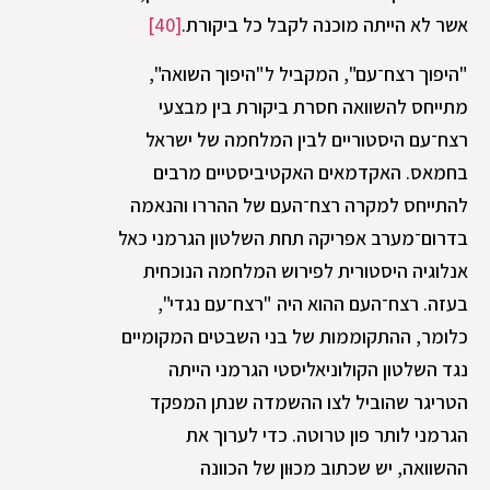
אשר לא הייתה מוכנה לקבל כל ביקורת.
[40]
"היפוך רצח־עם", המקביל ל"היפוך השואה",
מתייחס להשוואה חסרת ביקורת בין מבצעי
רצח־עם היסטוריים לבין המלחמה של ישראל
בחמאס. האקדמאים האקטיביסטיים מרבים
להתייחס למקרה רצח־העם של ההררו והנאמה
בדרום־מערב אפריקה תחת השלטון הגרמני כאל
אנלוגיה היסטורית לפירוש המלחמה הנוכחית
בעזה. רצח־העם ההוא היה "רצח־עם נגדי",
כלומר, ההתקוממות של בני השבטים המקומיים
נגד השלטון הקולוניאליסטי הגרמני הייתה
הטריגר שהוביל לצו ההשמדה שנתן המפקד
הגרמני לותר פון טרוטה. כדי לערוך את
ההשוואה, יש שכתוב מכוּון של הכוונה