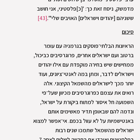
מדמשק, ניסח זאת כך: '[כ]פלסטיני, אני חושב
ששניהם [יהודים וישראלים] האויבים שלי'".
[43]
סיכום
הראיונות הבלתי־פוסקים בגרמניה עם עומר
ברטוב ועם ישראלים אחרים, פרוגרסיבים כביכול,
ממחישים שיש בחירה מוקפדת עם אילו יהודים
וישראלים לדבר, ומתן במה לאנטי־ציונים, ועוד
יותר מכך לישראלים מהשמאל הקיצוני. אלה
רואים את עצמם כפרוגרסיבים מכיוון שעל־פי
השמועה חל איסור למתוח ביקורת על ישראל,
ונדמה להם שבאופן תדיר מאשימים אותם
באנטישמיות על לא עוול בכפם. אי־אפשר למצוא
ישראלים מהשמאל שתמכו שנים רבות
בפלסטינים ואיבדו את התקווה לשלום לאחר 7