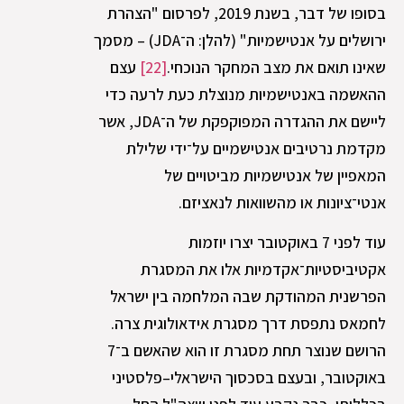
בסופו של דבר, בשנת 2019, לפרסום "הצהרת
ירושלים על אנטישמיות" (להלן: ה־JDA) – מסמך
שאינו תואם את מצב המחקר הנוכחי.
[22]
עצם
ההאשמה באנטישמיות מנוצלת כעת לרעה כדי
ליישם את ההגדרה המפוקפקת של ה־JDA, אשר
מקדמת נרטיבים אנטישמיים על־ידי שלילת
המאפיין של אנטישמיות מביטויים של
אנטי־ציונות או מהשוואות לנאציזם.
עוד לפני 7 באוקטובר יצרו יוזמות
אקטיביסטיות־אקדמיות אלו את המסגרת
הפרשנית המהודקת שבה המלחמה בין ישראל
לחמאס נתפסת דרך מסגרת אידאולוגית צרה.
הרושם שנוצר תחת מסגרת זו הוא שהאשם ב־7
באוקטובר, ובעצם בסכסוך הישראלי–פלסטיני