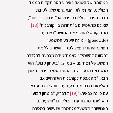
במהותה של השואה כאירוע חסר תקדים בממד
הכוללני, האידאולוגי והגאוגרפי שלו, לטובת
תרבות זיכרון כוללת כביכול או "זיכרון רב־כיווני",
שאינם מתאפיינים ב"תחרות בין קורבנות".
[18]
מוזס קורא להחליף את המושג "רצח־עם"
(genocide) – מונח שטבע המשפטן
הפולני־היהודי רפאל למקין, ואשר כולל את
"הכוונה להשמיד" כאמת־מידה מכרעת להגדרת
הפשע של רצח־עם – במושג "ביטחון קבוע". הוא
מנסח את הרעיון הזה, ההומניסטי כביכול, באופן
הבא: "מה אכפת לקורבנות האזרחיים אם
האלימות נגדם מתבצעת עם כוונה לרצח־עם או
עם כוונה צבאית?"
[19]
לדבריו, "ביטחון קבוע"
הוא "יותר מרצח־עם", וכולל גם "פשעים נגד
האנושות" ו"פשעי־מלחמה" שנעשים במטרה