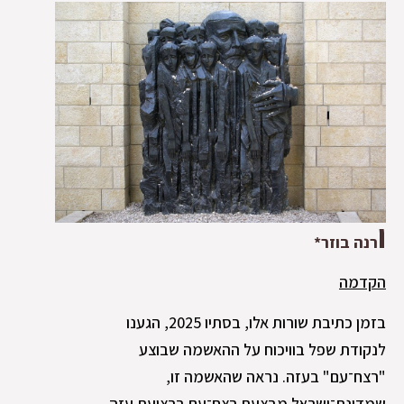
ו
רנה בוזר*
הקדמה
בזמן כתיבת שורות אלו, בסתיו 2025, הגענו
לנקודת שפל בוויכוח על ההאשמה שבוצע
"רצח־עם" בעזה. נראה שהאשמה זו,
שמדינת־ישראל מבצעת רצח־עם ברצועת עזה,