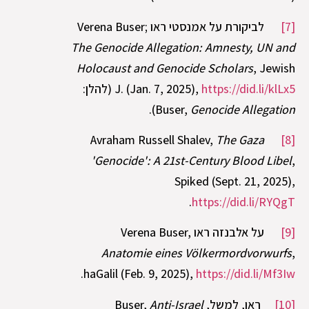
[7]
לביקורת על אמנסטי ראו Verena Buser;
The Genocide Allegation: Amnesty, UN and
Holocaust and Genocide Scholars
, Jewish
https://did.li/klLx5
J. (Jan. 7, 2025),
(להלן:
).
Buser,
Genocide Allegation
The Gaza
Avraham Russell Shalev,
[8]
'Genocide': A 21st-Century Blood Libel
,
Spiked (Sept. 21, 2025),
.
https://did.li/RYQgT
[9]
על אלבנזה ראו Verena Buser,
Anatomie eines Völkermordvorwurfs
,
.
haGalil (Feb. 9, 2025),
https://did.li/Mf3Iw
[10]
ראו, למשל, Buser,
Anti-Israel