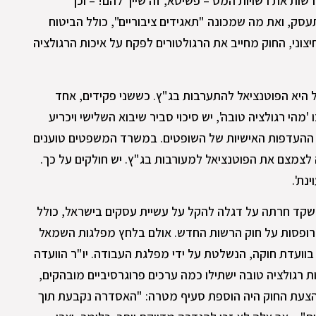
שות את רשויות המס – פשיטא, זה שייך להם! – וכן
תעסק, ואת מה שמכונה "תאגידים ציבוריים", כולל הביטוח
צוני, החוק מחייב את הרגולטורים לפקח על איכות הרגולציה
היא הפוטנציאל להתערבות בג"ץ. כששני פקידים, אחד
מהי רגולציה טובה', יש סיכוי סביר שיבוא השלישי ויכריע
ר, ההעדפות האישיות של השופטים. במשרד המשפטים טוענים
 לצמצם את הפוטנציאל למעורבות בג"ץ. יש חולקים על כך.
נת'.
 שקד חרתה על דגלה להקל על עשיית עסקים בישראל, כולל
רופסות על חוק הרשות החדש. אולם בלחץ מפלגות השמאל
 בוועדת חוקה, הנשלטת על ידי מפלגת העבודה. יו"ר הוועדה
רגולציה טובה ישתילו כמה ערכים פרוגרסיביים מובהקים,
 בהצעת החוק היה הוספת סעיף מטרה: "האסדרה נקבעת תוך