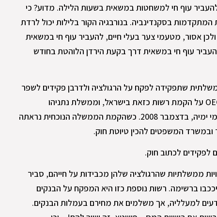
להעביר עוף חי למשחטות במשאית בשעות הלילה. מדוע? כי
 המתקדמות בסקנדינביה. בנורבגיה הקור בלילות יכול לרדת
 ולכן אסור, מטעמי צער בעלי חיים, להעביר עוף חי במשאית
העביר עוף חי במשאית דרך בקעת הירדן הלוהטת בחודש
משלתית שתפקידה לפקח על הרגולציה ולדרבן פקידים לשפר
אותה. בשנת 2017 המליץ ארגון ה-OECD על הקמת רשות כזאת בישראל, וממשלת נתניהו
האחרונה אימצה את ההמלצה בדמדומי ימיה, בדצמבר 2008. כשהקמת הממשלה הנוכחית נראתה
ובמשרד המשפטים להכין טיוטת חוק.
לפקידים לכתוב חוק.
יות ממשלתיות שהרגולציה שלהן מכבידות על חייהם, סביר
יככבו ברשימה. רשות נוספת כזו היא המפקח על הבנקים
דעים למעלליה, אך משלמים את מחירם בעמלות הבנקים.