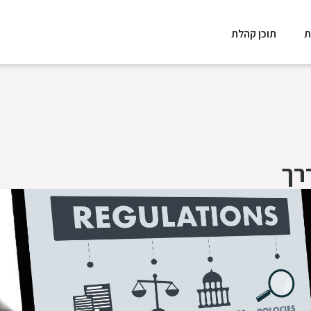
ת
תוכן קהלת
רך