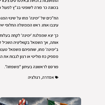
התחשבות בזכויות ובאינטרסים ציבוריי
בכוונה כר פורה לשופטי בג"ץ לפעול כ
הח"כים של 'ימינה' מחו על שינוי ה
עיצבו אותו. ראש הממשלה החלופי יא
כך יצא שמפלגת 'ימינה' לקחה בעלות
אותה, אך השמאל בקואליציה השכיל ל
ב'ימינה' מחו, שותפיהם משמאל טענו כ
מספיק כח פוליטי או רצון לגבות את ה
פורסם לראשונה בעיתון "משפחה".
אסדרה
,
רגולציה