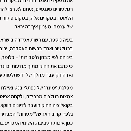
אולם פקידי האוצר החרידו מביקורת הר
רגולטורים פיננסיים, איתם לא רצו לה
הלאומי. במקרים אלה, במקום פיקוח חי
של עצמם. מעניין איך זה יראה.
בעיה נוספת עם רשות אסדרה בישראל 
ברגולטור ואחד ברשות האסדרה, יריבו '
ביניהם לפי מבחן ה'סבירות' – כלומ
כי כתבו את החוק מתוך מודעות וכוונה
ואז החוק עבר מהלך של 'השתלטות עוי
מפלגת 'ימינה' של נפתלי בנט ואיילת
צמצום רגולציה מכבידה, ולקחה אפוט
בקואליציה החוק הועבר לדיונים דווקא
גלעד קריב דאג של"מטרות" המגדירות 
כגון איכות הסביבה. השינוי המכריע