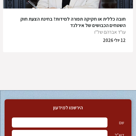
חובה כללית או חקיקה תפורה למידות? בחינת הצעת חוק
השטחים הכבושים של אירלנד
עו"ד אברהם של"ו
12 יולי 2026
הירשמו למידעון
שם
דוא”ל