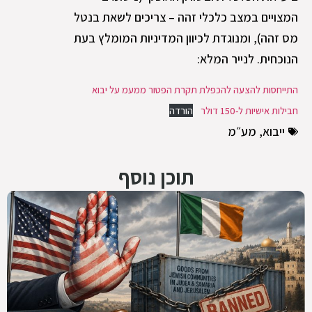
המצויים במצב כלכלי זהה – צריכים לשאת בנטל
מס זהה), ומנוגדת לכיוון המדיניות המומלץ בעת
הנוכחית. לנייר המלא:
התייחסות להצעה להכפלת תקרת הפטור ממעמ על יבוא
חבילות אישיות ל-150 דולר
הורדה
ייבוא
,
מע״מ
תוכן נוסף