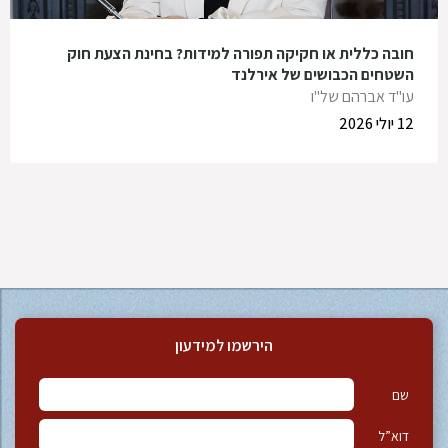
חובה כללית או חקיקה תפורה למידות? בחינת הצעת חוק
השטחים הכבושים של אירלנד
עו"ד אברהם של"ו
12 יולי 2026
הירשמו למידעון
שם
דוא”ל