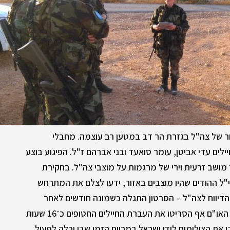
הותקף רכב סיור של צה"ל בגזרת הר דב במטען רב עוצמה. מחבלי
לים עדי אביטן, עומר סואעד ובני אברהם ז"ל. הפיגוע בוצע
מושב זרעית וירי של מרגמות על מוצבי צה"ל. בחקירת
פי"ל ההודים שהיו מוצבים באזור, ידעו לצלם את המתרחש
דיווח לצה"ל – הסרטון התגלה כשמונה חודשים לאחר
התקרית. יתרה מזו, באותו אירוע חיילי האו"ם אף הסריטו את העברת החיילים החטופים כ־16 שעות
 את הצילומים לידי ישראל במרווח הזמן שבו יכלה לפעול.