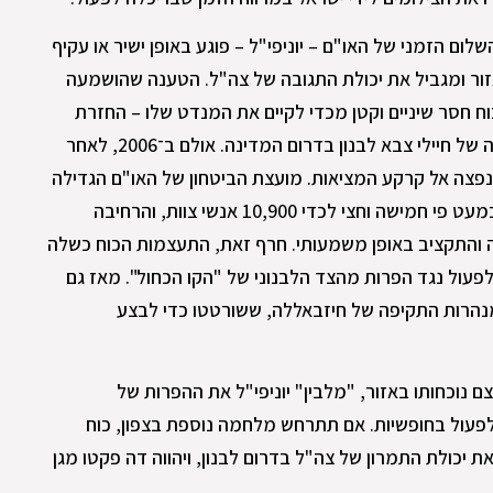
ום הזמני של האו"ם – יוניפי"ל – פוגע באופן ישיר או עקיף
זור ומגביל את יכולת התגובה של צה"ל. הטענה שהושמעה
וח חסר שיניים וקטן מכדי לקיים את המנדט שלו – החזרת
השלום והביטחון באזור וביסוס השליטה של חיילי צבא לבנון בדרום המדינה. אולם ב־2006, לאחר
נפצה אל קרקע המציאות. מועצת הביטחון של האו"ם הגדילה
בהחלטתה את כוח האדם של הארגון כמעט פי חמישה וחצי לכדי 10,900 אנשי צוות, והרחיבה
והתקציב באופן משמעותי. חרף זאת, התעצמות הכוח כשלה
לפעול נגד הפרות מהצד הלבנוני של "הקו הכחול". מאז גם
נהרות התקיפה של חיזבאללה, ששורטטו כדי לבצע
ם נוכחותו באזור, "מלבין" יוניפי"ל את ההפרות של
לפעול בחופשיות. אם תתרחש מלחמה נוספת בצפון, כוח
את יכולת התמרון של צה"ל בדרום לבנון, ויהווה דה פקטו מגן