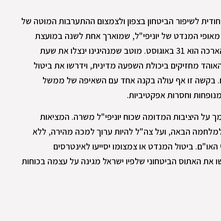
חודית לשיפור הביטחון בצפון ולצמצום ההתערבות המוטה של
 מאופי המנדט של יוניפי"ל, שמוארך אחת לשנה במועצת
הביטחון של האו"ם. המועד הקרוב להארכה הוא 31 באוגוסט. מוטב שמנהיגינו ינצלו את שעת
והד מחזיקים ביכולת השפעה מדינית, וידרשו את ביטול
. בקשה זו אף עולה בקנה אחד עם השאיפה של ממשל
נופחות וחסרות אפקטיביות.
ך על היציבות המדומה שכוח יוניפי"ל משרה. המציאות
מלחמה הבאה, ועל צה"ל להיות ערוך למכה מהירה, ללא
 האו"ם. ביטול המנדט או צמצומו יסייעו לאינטרסים
 את האתוס הביטחוני שלפיו ישראל מגינה על עצמה בכוחות