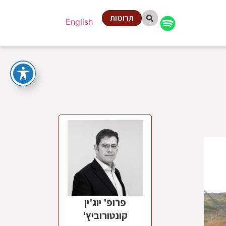
תרומות
English
פרופ' יוג'ין
קונטורוביץ'