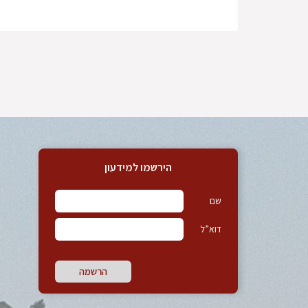
הירשמו למידעון
שם
דוא”ל
הרשמה