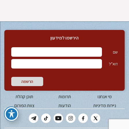
הירשמו למידעון
שם
דוא”ל
הרשמה
מי אנחנו
תרומות
תוכן קהלת
ניירות מדיניות
הודעות
צוות הפורום