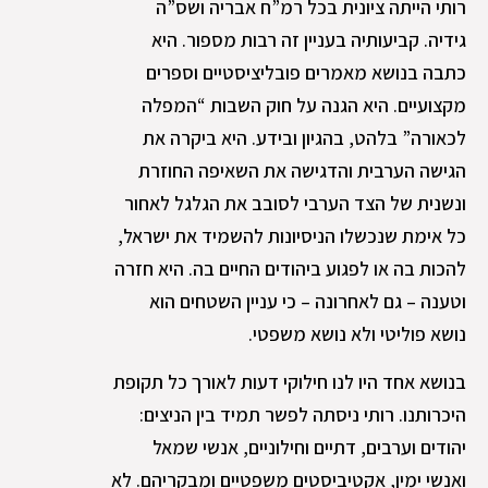
רותי הייתה ציונית בכל רמ”ח אבריה ושס”ה
גידיה. קביעותיה בעניין זה רבות מספור. היא
כתבה בנושא מאמרים פובליציסטיים וספרים
מקצועיים. היא הגנה על חוק השבות “המפלה
לכאורה” בלהט, בהגיון ובידע. היא ביקרה את
הגישה הערבית והדגישה את השאיפה החוזרת
ונשנית של הצד הערבי לסובב את הגלגל לאחור
כל אימת שנכשלו הניסיונות להשמיד את ישראל,
להכות בה או לפגוע ביהודים החיים בה. היא חזרה
וטענה – גם לאחרונה – כי עניין השטחים הוא
נושא פוליטי ולא נושא משפטי.
בנושא אחד היו לנו חילוקי דעות לאורך כל תקופת
היכרותנו. רותי ניסתה לפשר תמיד בין הניצים:
יהודים וערבים, דתיים וחילוניים, אנשי שמאל
ואנשי ימין, אקטיביסטים משפטיים ומבקריהם. לא