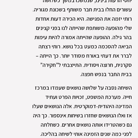
יחסי הרעות בינינו, שנמשכו במשך כשלושה
עשורים החלו בבית חבר משותף בשכונת מגוריה.
רותי יזמה את הפגישה. היא הכירה דעות אחדות
שלי מהופעה משותפת שהייתה לנו בפני קצינים
בהר גילה. ההופעה שהייתה אמורה להיות עימות
הביאה להסכמה כמעט בכל נושא. רותי רצתה
לברר את דעתי באורח מסודר יותר. כך הייתה –
סקרנית, חרוצה ויסודית. התייצבתי ל”חקירה”
בבית החבר בנפש חפצה.
השיחה נסבה על שלושה נושאים שעמדו במרכז
חייה. מערכת המשפט, זכויות הפרט ועתיד
המדינה היהודית-דמוקרטית. אלה הנושאים שעלו
אז ואלו הנושאים שחזרו בשיחות אינספור. כך היה
גם כשהטרידו אותה נושאים אחרים. כשחלתה
לפני כמה שנים הזמינה אותי לשיחה בהליכה.