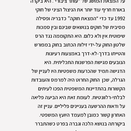
על המצאת המושג של “עותר ציבורי”. היא ביקרה
באורח חריף עוד יותר את הניצול הציני של חוקי
1992 עד כדי “המצאת חוקה” כדבריה ופסילה
מסיבית של חוקים בנושאים שבינם ובין סמכות
שיפוטית אין ולא כלום. היא התקוממה נגד הרס
שלטון החוק על-ידי זילות הכתוב בחוק במפורש
והטייתו בדרך-לא-דרך באמצעות רעיונות
הנובעים מגישת הפרשנות התכליתית. היא
הדגישה תמיד שהכרעות משפטיות היו לעניין של
הגרלה, שכן החוק החרוט היה למרמס והעובדות
הקשורות בהתדיינות המשפטית הפכו לעיתים
לבלתי-רלוונטיות. לעומת זאת היא הביעה פליאה
על ודאות ההרשעה בעניינים פליליים. עניין זה
האחרון קשור כמובן למעמד היועץ המשפטי.
ביקורתה בנושא הלכה וגברה בפרט כשהתברר