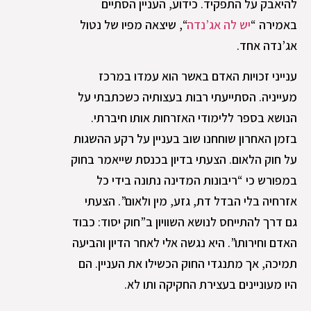
להיאבק על התפקיד. כידוע, העניין הסתיים
באמירה “
יש לה אג’נדה
“, שיצאה מפיו של נטול
אג’נדה אחד.
ענייני זכויות האדם באשר הוא עמדו במרכז
מעייניה. הסתייעתי רבות בעצותיה כשכתבתי על
הנושא בספר ללימודי האזרחות אותו חיברתי.
בזמן האחרון שוחחנו שוב בעניין על רקע ההשגות
על חוק הלאום. הצעתי בדיון בכנסת שייאמר בחוק
במפורש כי “ריבונות המדינה נתונה בידי כל
אזרחיה בלי הבדל דת, גזע, מין ולאום”. הצעתי
גם דרך להתייחס לנושא השוויון ב”חוק יסוד: כבוד
האדם וחירותו”. היא נגשה אלי לאחר הדיון והביעה
תמיכה, אך מתנגדי החוק הכשילו את העניין. הם
היו מעוניינים בעצירת החקיקה ותו לא.