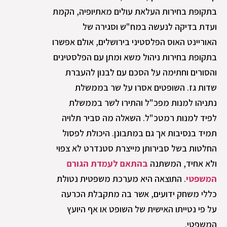
בתקופת בחירות העלאת עולים מאתיופיה, הקמת
ועדת בדיקה לנעשה במח"ש וסגירה של
האוריינט האוס הפלסטיני בירושלים, אולם אפשרו
בתקופת בחירות ניהול משא ומתן עם הפלסטינים
והסורים וחתימה על הסכם עם לבנון להעברת
שדות גז. השופטים אסרו על שר בממשלת
נתניהו למנות מפכ"ל והתירו לשר בממשלת
לפיד למנות רמטכ"ל. השאלה מה סביר תלויה
תמיד בנסיבות אך גם במתבונן. היכולת לפסול
החלטות בשל סבירותן מייצרת סטנדרט לא צפוי
ולא אחיד, המשתנה
בהתאם לעמדת הגורם
המשפטי
. התוצאה היא מערכת משפטית נטולת
כללי משחק ידועים, אשר בה מתקבלת הכרעה
על פי נטייתו האישית של השופט או אף היועץ
המשפטי.