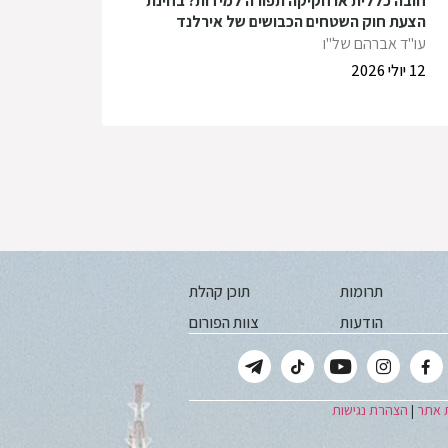
חובה כללית או חקיקה תפורה למידות? בחינת
הצעת חוק השטחים הכבושים של אירלנד
עו"ד אברהם של"ו
12 יולי 2026
תרומות
תוכן קהלת
הודעות
צוות הפורום
 אתר
|
הצהרת נגישות