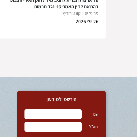
על ארצות הברית להגיב מיד לחוק האירי הצבוע
בהתאם לדין האמריקני נגד חרמות
פרופ' יוג'ין קונטורוביץ'
26 יולי 2026
הירשמו למידעון
שם
דוא”ל