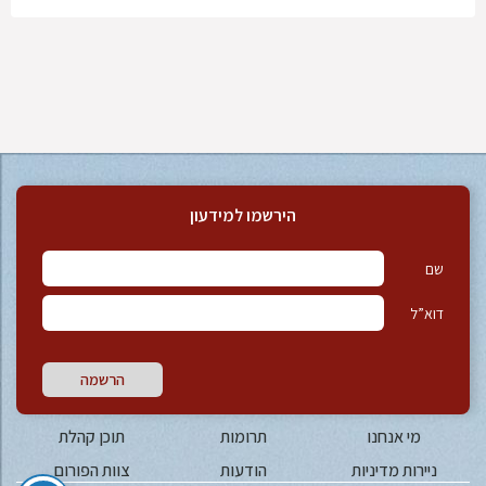
הירשמו למידעון
שם
דוא”ל
הרשמה
מי אנחנו
תרומות
תוכן קהלת
ניירות מדיניות
הודעות
צוות הפורום