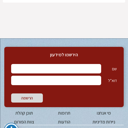
הירשמו למידעון
שם
דוא”ל
הרשמה
מי אנחנו
תרומות
תוכן קהלת
ניירות מדיניות
הודעות
צוות הפורום