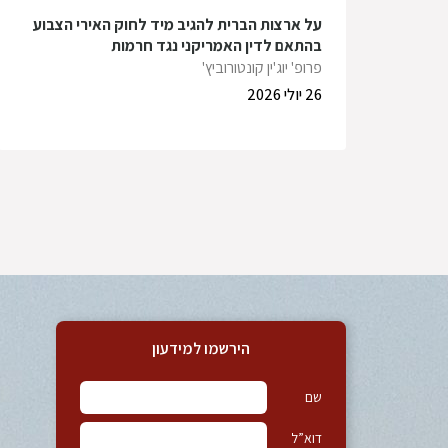
על ארצות הברית להגיב מיד לחוק האירי הצבוע
בהתאם לדין האמריקני נגד חרמות
פרופ' יוג'ין קונטורוביץ'
26 יולי 2026
הירשמו למידעון
שם
דוא”ל