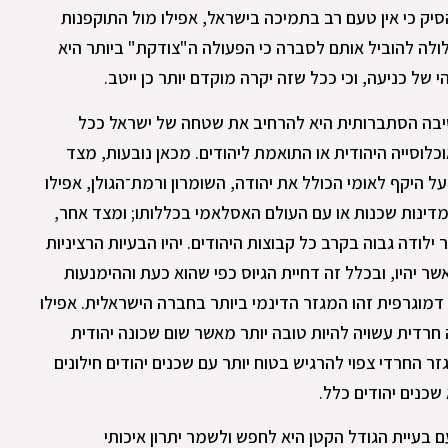
ק כי אין טעם רב בתמיכה בישראל, אפילו מול התוקפנות
לולה להוביל אותם לסברה כי הפעולה ה"צודקת" ביותר היא
של כניעה, וכי ככל שזה יקרה מוקדם יותר כן ייטב.
שיבה הסתברותית היא להרחיב את שטחה של ישראל ככל
לוסייה היהודית או התואמת ליהודים. מכאן נובעות, מצד
ל היקף לאומי הכולל את יהודה, השומרון ורמת־הגולן, אפילו
דינות שכנות או עם העולם האסלאמי בכללותו; ומצד אחר,
לודה גבוה בקרב כל קבוצות היהודים. יהיו הבעיות הרציניות
 יהיו, ובכלל זה דחיית הגיוס כפי שהוא כעת וההימנעות
 דמוגרפית זהו המגזר הדינמי ביותר בחברה הישראלית. אפילו
חרדית עשויה להיות טובה יותר מאשר שום שכונה יהודית
גזר החרדי צפוי להרגיש בטוח יותר עם שכנים יהודים חילונים
שכנים יהודים כלל.
 בעיית הגודל הקטן היא לחפש ולשמר יתרון איכותי