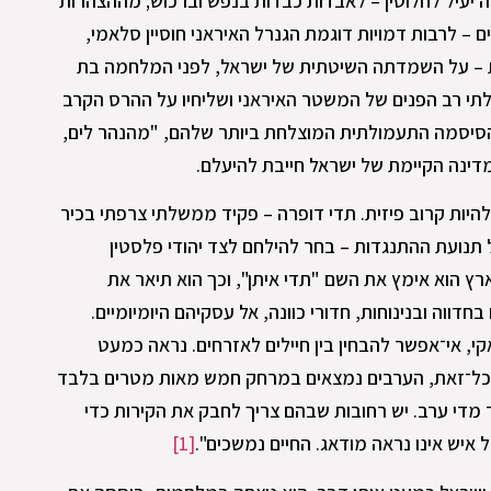
ה יעיל לחלוטין – לאבדות כבדות בנפש וברכוש; מההצהרות
ם – לרבות דמויות דוגמת הגנרל האיראני חוסיין סלאמי,
 על השמדתה השיטתית של ישראל, לפני המלחמה בת
י רב הפנים של המשטר האיראני ושליחיו על ההרס הקרב
מהסיסמה התעמולתית המוצלחת ביותר שלהם, "מהנהר לים,
דינה הקיימת של ישראל חייבת להיעלם.
להיות קרוב פיזית. תדי דופרה – פקיד ממשלתי צרפתי בכיר
ל תנועת ההתנגדות – בחר להילחם לצד יהודי פלסטין
 הוא אימץ את השם "תדי איתן", וכך הוא תיאר את
1: "אנשים נעים בחדווה ובנינוחות, חדורי כוונה, אל עסקיהם היומיומיים.
י, אי־אפשר להבחין בין חיילים לאזרחים. נראה כמעט
כל־זאת, הערבים נמצאים במרחק חמש מאות מטרים בלבד
מדי ערב. יש רחובות שבהם צריך לחבק את הקירות כדי
איש אינו נראה מודאג. החיים נמשכים".
[1]