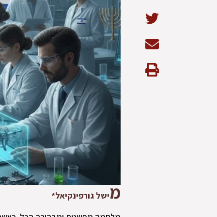
מ
ישל גורפינקיאל*
מלחמה מפשטת ומבהירה הכל. כאשר ה