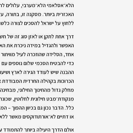
הלא־אסלאמי הלא־מערבי, עלולים להסי
האכזרית ביותר. מסקנה זו, בתורה, ע
ללחוץ על ישראל להסכים לצורה כלשהי 
דרך אחת לתקן או לאזן סוג זה של ח
האפשר ולהגדיל במידה ניכרת את האוכ
אחד, הסלידה שהוזכרה לעיל מוויתור ע
כדי להבטיח הסכמי שלום נוספים עם מ
ההבנה שיש לעודד הגירה לארץ ושיעור י
הכרוכות בקהילה החרדית המבודדת אשר
מחלק גדול מהחינוך החילוני, מבחינה
מנקודת־מבט חילונית לחלוטין, שכונה 
כלל. הדבר נכון גם בכיוון ההפוך – המ
או דתיים לא־אורתודוקסים מאשר ללא 
אולם הדרך היעילה ביותר להתמודד עם