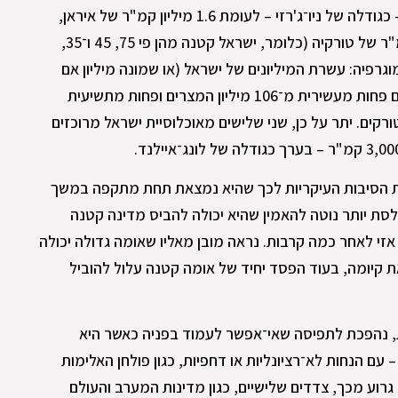
שטחה של ישראל הוא 22,000 קמ"ר – כגודלה של ניו־ג'רזי – לעומת 1.6 מיליון קמ"ר של איראן,
מיליון קמ"ר של מצרים ו־783,000 קמ"ר של טורקיה (כלומר, ישראל קטנה מהן פי 75, 45 ו־35,
גרפיה: עשרת המיליונים של ישראל (או שמונה מיליון אם
מתמקדים רק באוכלוסייה היהודית) הם פחות מעשירית מ־106 מיליון המצרים ופחות מתשיעית
האיראנים ומ־86 מיליון הטורקים. יתר על כן, שני שלישים מאוכלוסיית ישראל מרוכזים
חת הסיבות העיקריות לכך שהיא נמצאת תחת מתקפה במשך
סת יותר נוטה להאמין שהיא יכולה להביס מדינה קטנה
אזי לאחר כמה קרבות. נראה מובן מאליו שאומה גדולה יכולה
קיומה, בעוד הפסד יחיד של אומה קטנה עלול להוביל
סית, נהפכת לתפיסה שאי־אפשר לעמוד בפניה כאשר היא
עם הנחות לא־רציונליות או דחפיות, כגון פולחן האלימות
גרוע מכך, צדדים שלישיים, כגון מדינות המערב והעולם