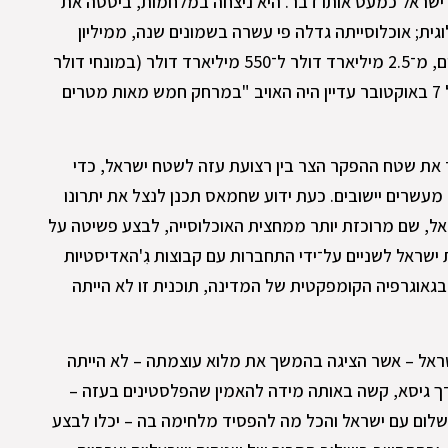
ישראל כמעט אותו דבר. היא ניצחה במלחמות, ביססה את
ת; אוכלוסייתה גדלה פי עשרה בשמונים שנה, ממיליון
לעשרה מיליון, והתמ"ג שלה פי מאתיים, מ־2.5 מיליארד דולר ל־550 מיליארד דולר (במונחי דולר
2025). עם זאת, בשעות הראשונות של 7 באוקטובר עדיין היה האויב "במרחק חמש מאות מטרים
 את שטח ההפקר הצר בין רצועת עזה לשטח ישראל, כדי
עשרים יישובים. כעת ידוע שחמאס תכנן לנצל את יתרונו
ל, שם מרוכזת יותר ממחצית האוכלוסייה, לבצע פשיטה על
ת ישראל לשניים על־ידי התחברות עם קבוצות גִ'האדיסטיות
וגרפיה הקומפקטית של המדינה, תוכנית זו לא הייתה
ל – אשר הציגה בהמשך את מלוא עוצמתה – לא הייתה
דך גיסא, קשה באותה מידה להאמין שהפלסטינים בעזה –
שלום עם ישראל והכל מה להפסיד מלחימה בה – יכלו לבצע