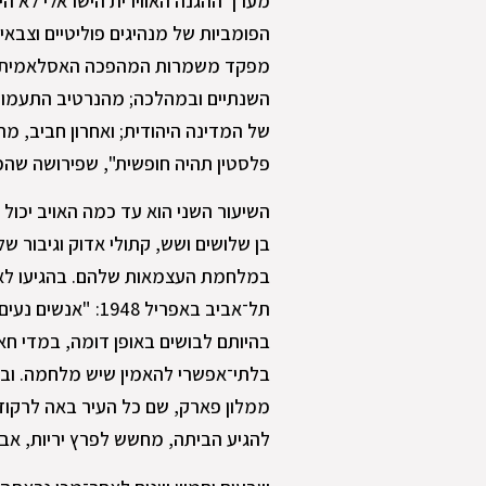
מערך ההגנה האווירית הישראלי לא הי
הפומביות של מנהיגים פוליטיים וצבאיי
מפקד משמרות המהפכה האסלאמית –
השנתיים ובמהלכה; מהנרטיב התעמולת
של המדינה היהודית; ואחרון חביב, 
פלסטין תהיה חופשית", שפירושה שהמ
השיעור השני הוא עד כמה האויב יכול 
בן שלושים ושש, קתולי אדוק וגיבור ש
במלחמת העצמאות שלהם. בהגיעו לארץ
תל־אביב באפריל 948
בהיותם לבושים באופן דומה, במדי חאק
בלתי־אפשרי להאמין שיש מלחמה. וב
ממלון פארק, שם כל העיר באה לרקוד 
להגיע הביתה, מחשש לפרץ יריות, אבל 