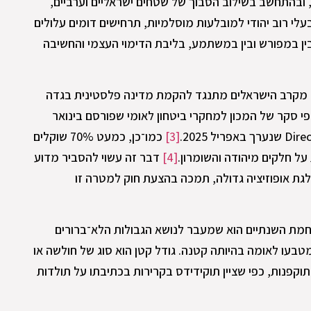
 ובהתחשב בשילוב הסבוך של שטחים ישראליים וערביים,
בעלי רוב יהודי למובלעות מוסלמיות, תרחישים דומים עלולים
ין במפורש ובין במשתמע, בליבת הדימוי העצמי והחשיבה
ט מקרב הישראלים מתנגד להקמת מדינה פלסטינית בגדה
6 "בכל תנאי" לפי סקר של המכון למחקרי ביטחון לאומי שפורסם בינואר
[3]
כמו־כן, כמעט 70% שוקלים
על חלקים מיהודה והשומרון.
[4]
דבר זה עשוי להסביר מדוע
לגת אופוזיציה גדולה, תמכה בהצעת חוק למטרה זו
אוקטובר וממלחמת השנתיים הוא שמעבר לנושא הגבולות הלא־ברורים
טבעו לאומה בהיותה קטנה. גודל קטן הוא סוג של חולשה או
תוקפנות, כפי שציין תוקידידס בקרירות בכתיבתו על תולדות