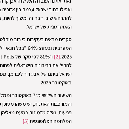
זאת. אולם העובדה היא שזה אכן קרה,
ואפילו בתוך ישראל עצמה בין אזורים 
להתרחש שוב. דבר זה ימשיך להיות, ב
האסטרטגית של ישראל.
סקרים מראים בעקיבוּת כי רוב מוחל
המערבית ובעזה: 4%
2025,
[2]
ו־81% לפי סקר של Direct Polls שנערך באפריל 2025.
להחיל את הריבונות הישראלית לפחות 
ישראל ביתנו של אביגדור ליברמן, מפ
באוקטובר 2025.
השיעור השלישי מ־7 ב
והמורכבות האתנית, יש משהו מסוכן מ
פּגיעוּת, ואלה מזמינות כמעט מאליהן 
המלחמה הפלופונסית
.
[5]