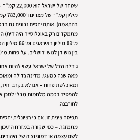
בהתאמה). אותם יחסים נכונים גם בדמו
מ־89 מיליון 
בין גוש דן לגוש ירושלים, על פחות מ־3,000 קמ"ר – בערך כגודלה של לונג־איילנד.
גודלה הדל של ישראל עשוי להיות א
מאה שנה כמעט. מדינה גדולה ומאוכל
ומאוכלסת פחות – אם לא בקרב יחיד, 
להפסיד בכמה מלחמות מבלי לסכן את 
לחורבנה.
תפיסה צינית זו, אם כי רציונלית יח
מתמזגת – כפי שקורה במזרח התיכון – 
לשם עצמה או דמוניזציה של היהודים. 