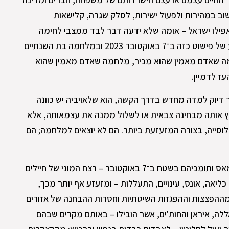
וב במהירות ולפעול ישירות, לסלק שגרה, קלישאות
אפילו ישראל – אומה שלא ידעה דבר לבד ממצבי לחימה
שונים למן הקמתה – התנסתה בזעזוע של פישוט כזה ב־7 באוקטובר 2023 ובמלחמה בת השנתיים
מה שאדם מאמין שהוא מכיר, מלחמה שאדם מאמין שהוא
ז לדמיין.
 דיוק למדה מחדש בדרך הקשה, הוא שלאויביה יש כוונה
ץ אותה מבחינה צבאית או לשלול ממנה את עצמאותה, אלא
וסייה, בצורה המזעזעת ביותר. הם לא יוצאים למלחמה; הם
הדבר ניכר מפעולותיהם של לוחמי חמאס ותומכיהם בשטח ב־7 באוקטובר – רצח המוני של חיילים
כליאה, אונס, עינויים, התעללות – ומזעזע אף יותר מכך,
מההפצצות וההפגזות השיטתיות וחסרות ההבחנה של אזורים
לה, איראן והחות'ים, אשר הובילו – באותם מקרים שבהם