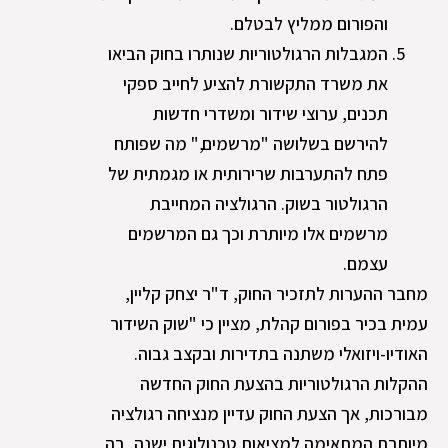
והפורום ממליץ לבטלם.
המגבלות הרגולטוריות שנותרו בחוק הביאו
את משרד התקשורת להציע לחייב ספקי
תכנים, ערוצי שידור ומשדרי חדשות
להירשם בשלושה "מרשמים," מה שפותח
פתח להתערבות שרירותית או מגמתית של
הרגולטור בשוק. הרגולציה המחייבת
מרשמים אלו מיותרת וכך גם המרשמים
עצמם.
מחבר ההערות לתזכיר החוק, ד"ר יצחק קליין,
עמית בכיר בפורום קהלת, מציין כי "שוק השידור
האודיו-ויזואלי משתנה בתדירות ובקצב גבוה.
ההקלות הרגולטוריות בהצעת החוק החדשה
מבורכות, אך הצעת החוק עדיין מנציחה רגולציה
מיותרת המתאימה למציאות טכנולוגית ישנה, בה