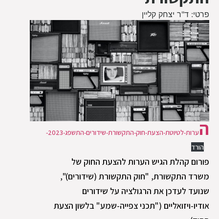
פרטי: ד"ר יצחק קליין
ה
ערות-לטיוטת-הצעת-חוק-התקשורת-שידורים-התשפג-2023-
הורד
פורום קהלת הגיש הערות להצעת החוק של
משרד התקשורת, "חוק התקשורת (שידורים)",
שנועד לעדכן את הרגולציה על שידורים
אודיו-ויזואליים ("תכני צפייה-שמע" בלשון הצעת