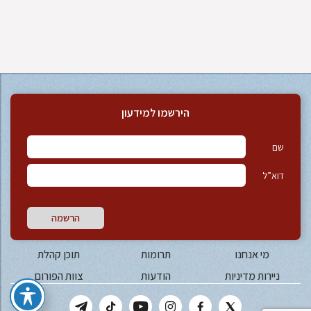
הירשמו למידעון
שם
דוא”ל
הרשמה
מי אנחנו
תרומות
תוכן קהלת
ניירות מדיניות
הודעות
צוות הפורום